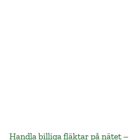
Fläkt med luftfuktare
Presenttips som kommer betyda mycket för
alla som tycker det är på tok för varmt i
deras bostad.
SKAFFA PRESENTEN
Handla billiga fläktar på nätet –