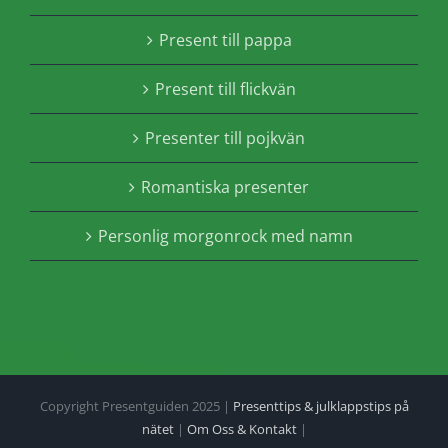
Present till pappa
Present till flickvän
Presenter till pojkvän
Romantiska presenter
Personlig morgonrock med namn
Copyright Presentguiden 2025 |
Presenttips & julklappstips på
nätet
|
Om Oss & Kontakt
|