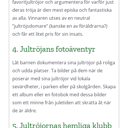
favoritjultröjor och argumentera för varför just
deras tröja är den mest episka och fantastiska
av alla. Vinnaren utses av en neutral
”jultröjsdomare” (kanske en av föräldrarna?)
och får ett litet pris för sin insats.
4. Jultröjans fotoäventyr
Låt barnen dokumentera sina jultröjor på roliga
och udda platser. Ta bilder på dem när de
poserar med sina jultröjor vid lokala
sevärdheter, i parken eller på skolgården. Skapa
ett album eller en fotobok med dessa bilder
som ett minne från juletiden att skratta åt när
de är äldre.
5. Jultröjornas hemliga klubb