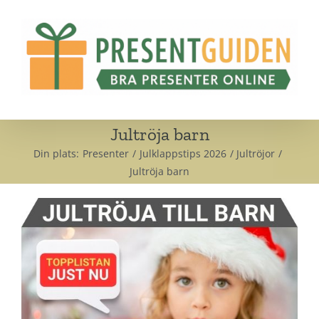
Fortsätt
till
innehållet
Jultröja barn
Din plats:
Presenter
Julklappstips 2026
Jultröjor
Jultröja barn