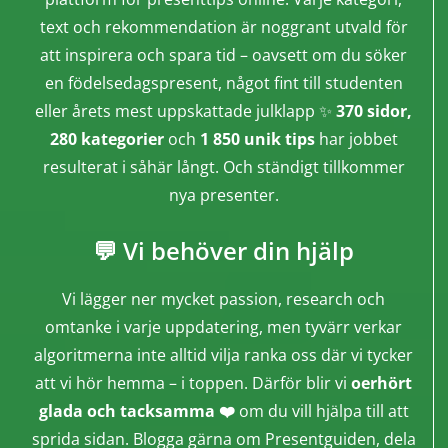
text och rekommendation är noggrant utvald för
att inspirera och spara tid – oavsett om du söker
en födelsedagspresent, något fint till studenten
eller årets mest uppskattade julklapp ✨
370 sidor,
280 kategorier
och
1 850 unik tips
har jobbet
resulterat i såhär långt. Och ständigt tillkommer
nya presenter.
💬 Vi behöver din hjälp
Vi lägger ner mycket passion, research och
omtanke i varje uppdatering, men tyvärr verkar
algoritmerna inte alltid vilja ranka oss där vi tycker
att vi hör hemma – i toppen. Därför blir vi
oerhört
glada och tacksamma ❤️
om du vill hjälpa till att
sprida sidan. Blogga gärna om Presentguiden, dela