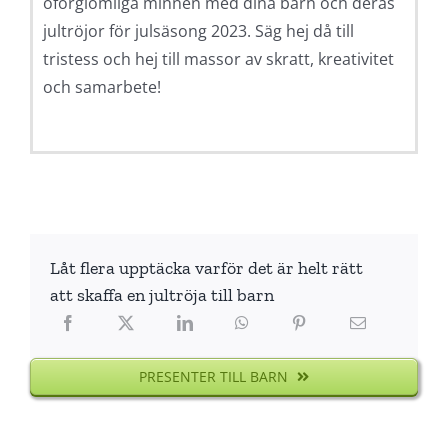
oförglömliga minnen med dina barn och deras
jultröjor för julsäsong 2023. Säg hej då till
tristess och hej till massor av skratt, kreativitet
och samarbete!
Låt flera upptäcka varför det är helt rätt
att skaffa en jultröja till barn
PRESENTER TILL BARN