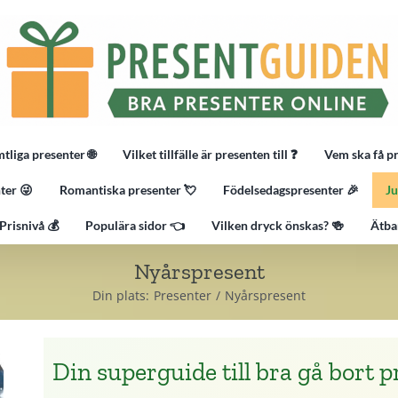
tliga presenter 🌐
Vilket tillfälle är presenten till ❓
Vem ska få p
ter 😜
Romantiska presenter 💘
Födelsedagspresenter 🎉
Ju
Prisnivå 💰
Populära sidor 👈
Vilken dryck önskas? 🍻
Ätba
Nyårspresent
Din plats:
Presenter
Nyårspresent
Din superguide till bra gå bort p