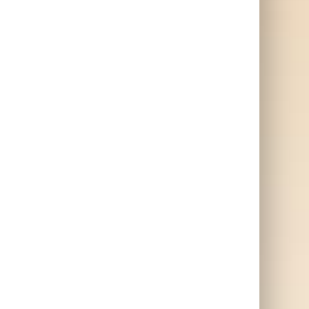
å
Mirada fårskinntofflor
– Klassisk present till
kvinnor!
å
Fårskinn presenter
Myskväll ❤️
Skor & skotillbehör 👟
Värmetofflor som sticker ut 👣