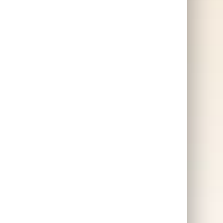
er
Biljardgolf
Golf presenter ⛳
Spel presenter 🎲
ar &
Spelet som är en blandning
mellan biljard och minigolf