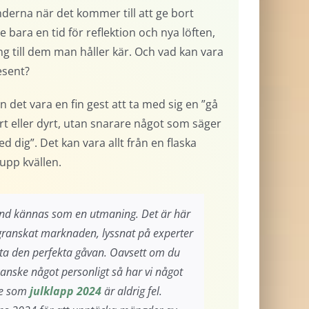
nderna när det kommer till att ge bort
e bara en tid för reflektion och nya löften,
ng till dem man håller kär. Och vad kan vara
esent?
 det vara en fin gest att ta med sig en ”gå
rt eller dyrt, utan snarare något som säger
ed dig”. Det kan vara allt från en flaska
upp kvällen.
land kännas som en utmaning. Det är här
 granskat marknaden, lyssnat på experter
itta den perfekta gåvan. Oavsett om du
r kanske något personligt så har vi något
de som
julklapp 2024
är aldrig fel.