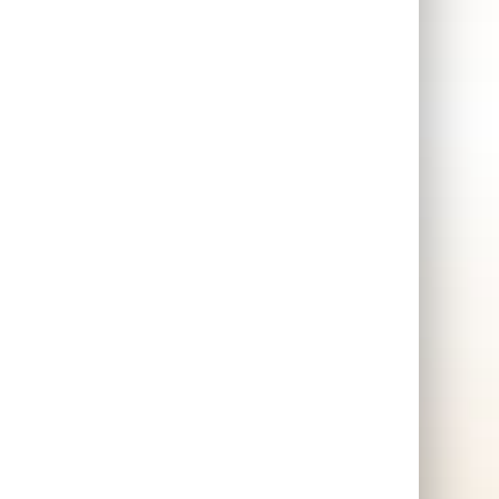
Champagneprovning
Champagne presenter 🥂
Provning
av dryck & mat
Populär
Champagnepresent att ge
bort till kärleksparet,
föräldrar eller
svärföräldrar. En sista
minuten julklapp som alltid
kommer gå hem, hos de
som gillar bubblor.
SKAFFA PRESENTEN