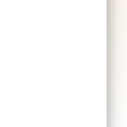
kommer garanterat bjuda
lika
på många roliga matcher.
fym
Superpopulär julklapp
ka
2025, först till kvarn!
en
nom.
SKAFFA PRESENTEN