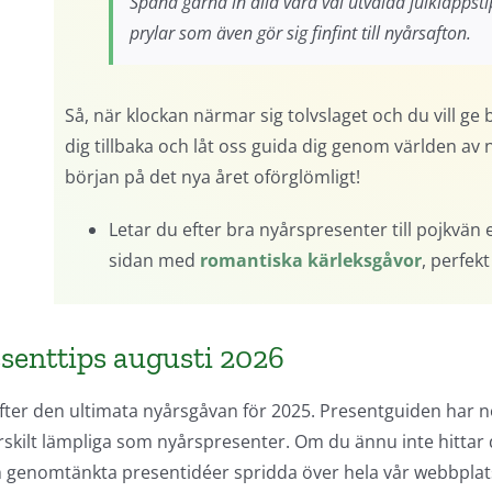
Spana gärna in alla våra väl utvalda julklapps
prylar som även gör sig finfint till nyårsafton.
Så, när klockan närmar sig tolvslaget och du vill ge
dig tillbaka och låt oss guida dig genom världen av
början på det nya året oförglömligt!
Letar du efter bra nyårspresenter till pojkvän 
sidan med
romantiska kärleksgåvor
, perfekt
esenttips augusti 2026
fter den ultimata nyårsgåvan för 2025. Presentguiden har no
rskilt lämpliga som nyårspresenter. Om du ännu inte hittar 
h genomtänkta presentidéer spridda över hela vår webbplats, 