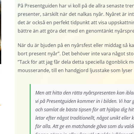
På Presentguiden har vi koll på de allra senaste tre
presenter, särskilt när det nalkas nyår. Nyåret är int
det är också en perfekt tidpunkt att visa uppskattni
bättre än att göra det med en genomtänkt nyårspr
När du är bjuden på en nyårsfest eller middag så kan
bort present nyår”. Det behöver inte vara något sto
”Tack för att jag får dela detta speciella ögonblick m
mousserande, till en handgjord ljusstake som lyser 
Men att hitta den rätta nyårspresenten kan ib
vi på Presentguiden kommer in i bilden. Vi har
och samlat de bästa tipsen för att hjälpa dig h
letar efter något traditionellt, något unikt elle
för alla. Att ge en matchande gåva som du val