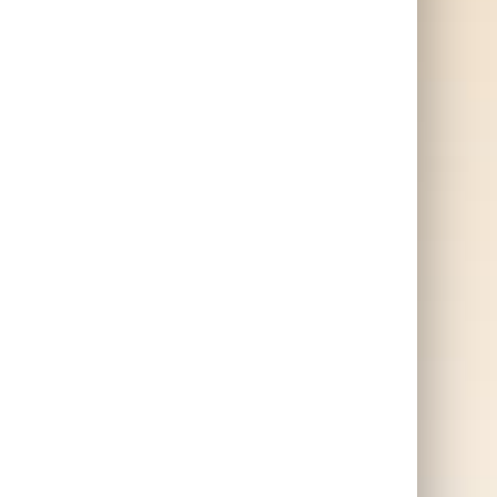
ill
Har du 1000 kr att lägga på
kan
present till flickvän,
 blir
mamma eller syster? Då
t
kommer hon älska dessa
tofflor! OBS: Just nu 50%
rabatt, passa på.
SKAFFA PRESENTEN