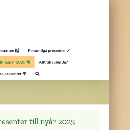
resenten 🙌
Personliga presenter 📌
lklappar 2026 🎅
Allt till julen 𝑱𝒖𝒍
ra presenter 🍭
resenter till nyår 2025