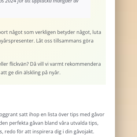
tips 2024 för att upptäcka mängder av
 bort något som verkligen betyder något, luta
 nyårspresenter. Låt oss tillsammans göra
eller flickvän? Då vill vi varmt rekommendera
 att ge din älskling på nyår.
ggrant satt ihop en lista över tips med gåvor
den perfekta gåvan bland våra utvalda tips,
redo för att inspirera dig i din gåvojakt.