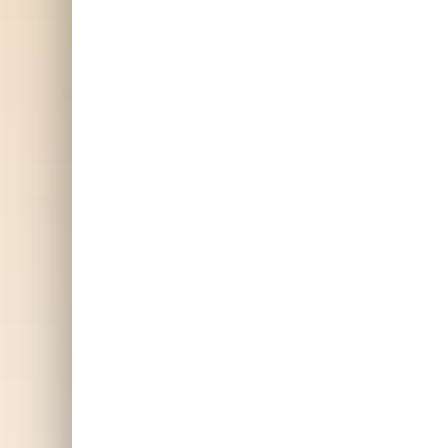
Tändare med graverat
foto
F
Eld & Ljuslyktor 🔥
Foto
Notera att fotot blir