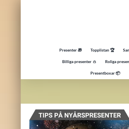
Fortsätt
till
innehållet
Presenter 🎁
Topplistan 🏆
Sam
Billiga presenter 👛
Roliga presen
Presentboxar 📦