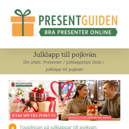
Fortsätt
till
innehållet
Julklapp till pojkvän
Din plats:
Presenter
Julklappstips 2026
Julklapp till pojkvän
Topplistan på julklappar till pojkvän: