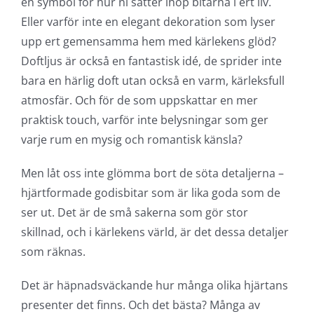
en symbol för hur ni sätter ihop bitarna i ert liv.
Eller varför inte en elegant dekoration som lyser
upp ert gemensamma hem med kärlekens glöd?
Doftljus är också en fantastisk idé, de sprider inte
bara en härlig doft utan också en varm, kärleksfull
atmosfär. Och för de som uppskattar en mer
praktisk touch, varför inte belysningar som ger
varje rum en mysig och romantisk känsla?
Men låt oss inte glömma bort de söta detaljerna –
hjärtformade godisbitar som är lika goda som de
ser ut. Det är de små sakerna som gör stor
skillnad, och i kärlekens värld, är det dessa detaljer
som räknas.
Det är häpnadsväckande hur många olika hjärtans
presenter det finns. Och det bästa? Många av