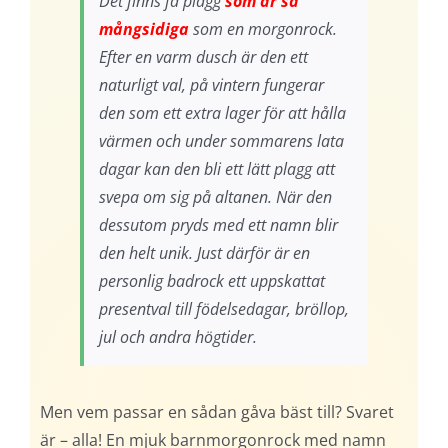
Det finns få plagg
som är så
mångsidiga
som en morgonrock.
Efter en varm dusch är den ett
naturligt val, på vintern fungerar
den som ett extra lager för att hålla
värmen och under sommarens lata
dagar kan den bli ett lätt plagg att
svepa om sig på altanen. När den
dessutom pryds med ett namn blir
den helt unik. Just därför är en
personlig badrock ett uppskattat
presentval till födelsedagar, bröllop,
jul och andra högtider.
Men vem passar en sådan gåva bäst till? Svaret
är – alla! En mjuk barnmorgonrock med namn