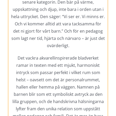
senare kategorin. Den bär på värme,
uppskattning och djup, inte bara i orden utan i
hela uttrycket. Den säger: “Vi ser er. Vi minns er.
Och vi kommer alltid att vara tacksamma för
det ni gjort för vårt barn.” Och för en pedagog
som lagt ner tid, hjärta och närvaro – är just det
ovärderligt.
Det vackra akvarellinspirerade bladverket
ramar in texten med ett mjukt, harmoniskt
intryck som passar perfekt i vilket rum som
helst – oavsett om det är personalrummet,
hallen eller hemma på väggen. Namnen på
barnen blir som ett symboliskt avtryck av den
lilla gruppen, och de handskrivna hälsningarna
lyfter fram den unika relation som uppstått
mellan pedagog och familj. Det är mer än bara