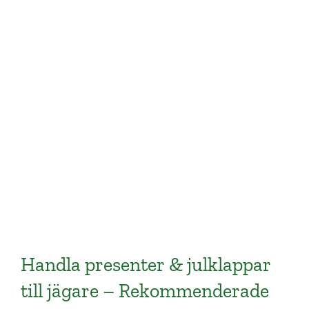
Jaktkniv med gravyr
Friluftsliv & Camping ⛺
Knivar & knivblock 🔪
Personlig present som passar utmärkt att
ge till jägare, eller personen som gärna
spenderar sin tid ute i skogen. Lyxgåva med
gravyr som kommer imponera stort.
SKAFFA PRESENTEN
Handla presenter & julklappar
till jägare – Rekommenderade