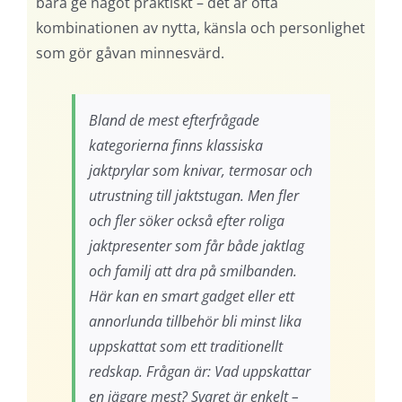
bara ge något praktiskt – det är ofta
kombinationen av nytta, känsla och personlighet
som gör gåvan minnesvärd.
Bland de mest efterfrågade
kategorierna finns klassiska
jaktprylar som knivar, termosar och
utrustning till jaktstugan. Men fler
och fler söker också efter roliga
jaktpresenter som får både jaktlag
och familj att dra på smilbanden.
Här kan en smart gadget eller ett
annorlunda tillbehör bli minst lika
uppskattat som ett traditionellt
redskap. Frågan är:
Vad uppskattar
en jägare mest?
Svaret är enkelt –