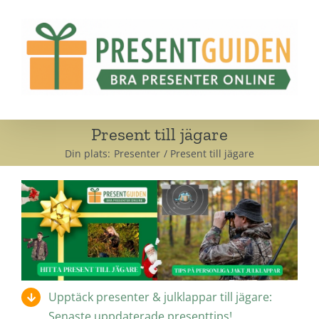
Fortsätt
till
innehållet
Present till jägare
Din plats:
Presenter
Present till jägare
Upptäck presenter & julklappar till jägare:
Senaste uppdaterade presenttips!