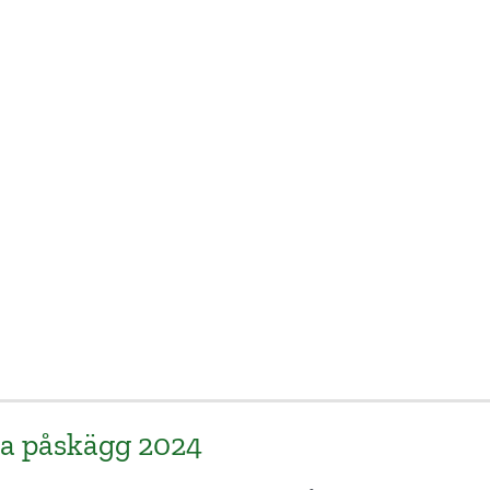
openhagen påskägg
Chili Klaus Egg o
Death Påskägg
SKAFFA PRESENTEN
SKAFFA PRESENTEN
ga påskägg 2024