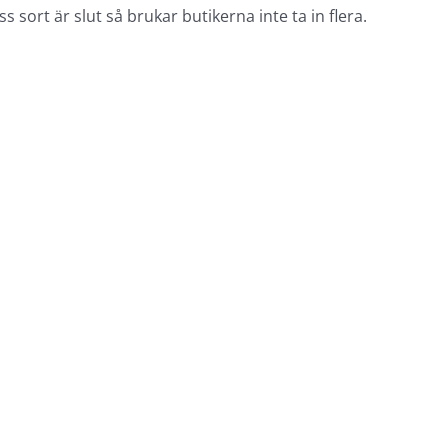
s sort är slut så brukar butikerna inte ta in flera.
ersonligt påskägg –
Påskägg present
ed gravyr & godis
Äntligen så börjar 2024
skar du överraska med
färdiga påskägg trilla i