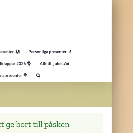
resenten 🙌
Personliga presenter 📌
lklappar 2026 🎅
Allt till julen 𝑱𝒖𝒍
ra presenter 🍭
 ge bort till påsken