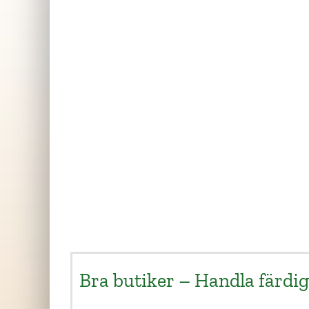
Tomma påskägg
C
SKAFFA PRESENTEN
Bra butiker – Handla färdi