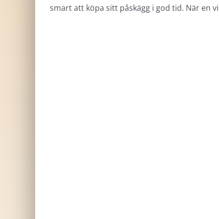
smart att köpa sitt påskägg i god tid. När en vis
Påsktröja
P
M
Kanske en av de allra bästa
påskpresenter 2026, till dig
Ön