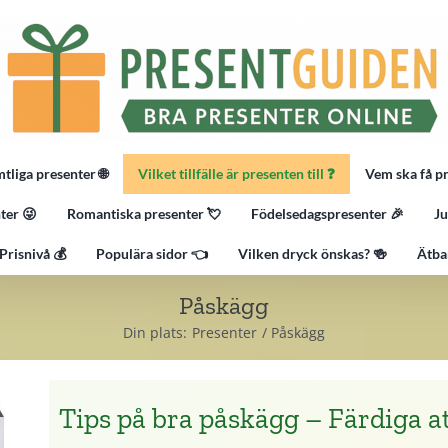
tliga presenter 🌐
Vilket tillfälle är presenten till ❓
Vem ska få p
ter 😜
Romantiska presenter 💘
Födelsedagspresenter 🎉
Ju
Prisnivå 💰
Populära sidor 👈
Vilken dryck önskas? 🍻
Ätba
Påskägg
Din plats:
Presenter
Påskägg
Tips på bra påskägg – Färdiga att