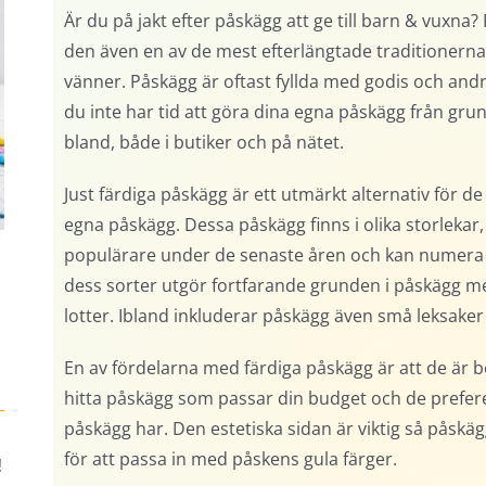
Är du på jakt efter påskägg att ge till barn & vux
den även en av de mest efterlängtade traditionerna s
vänner. Påskägg är oftast fyllda med godis och an
du inte har tid att göra dina egna påskägg från grun
bland, både i butiker och på nätet.
Just färdiga påskägg är ett utmärkt alternativ för de
egna påskägg. Dessa påskägg finns i olika storlekar, 
populärare under de senaste åren och kan numera var
dess sorter utgör fortfarande grunden i påskägg men
lotter. Ibland inkluderar påskägg även små leksaker
En av fördelarna med färdiga påskägg är att de är b
hitta påskägg som passar din budget och de prefer
påskägg har. Den estetiska sidan är viktig så påskäg
&
för att passa in med påskens gula färger.
!