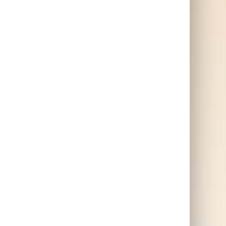
ärkt
fylld med godis och passar
god
perfekt att skicka direkt till
alla de som du vill önska
slut
glad påsk med ett smarrigt
ägg.
SKAFFA PRESENTEN