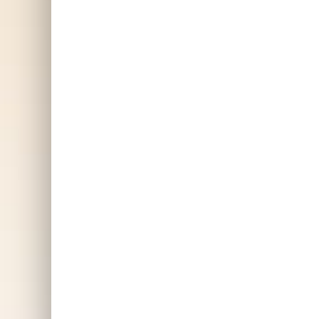
själv och alla du känner.
en
Snacka om att sprida en
ti
härlig påskkänsla! Finns för
gl
dam, herr och barn.
bes
SKAFFA PRESENTEN