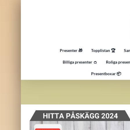
Fortsätt
till
innehållet
Presenter 🎁
Topplistan 🏆
Sam
Billiga presenter 👛
Roliga presen
Presentboxar 📦