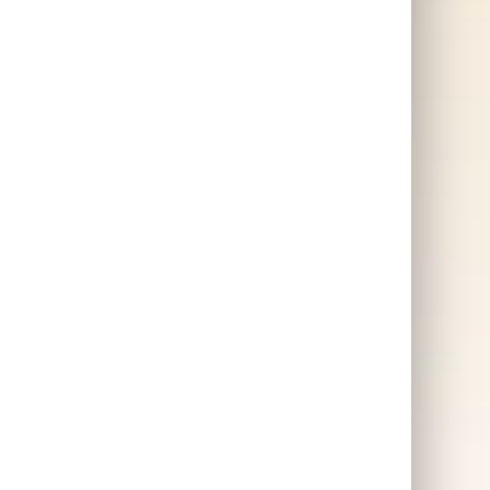
x
Gigantiskt påskägg
med lyxgodis
n så
las
SKAFFA PRESENTEN
till
 när