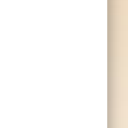
Noble Egg –
Chokladägg till påsk
 års
n,
Klassiskt påskägg som är