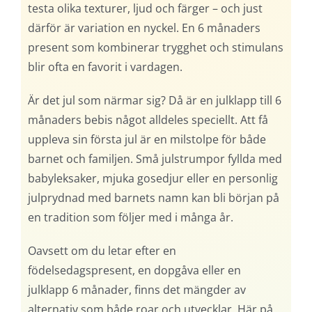
testa olika texturer, ljud och färger – och just
därför är variation en nyckel. En 6 månaders
present som kombinerar trygghet och stimulans
blir ofta en favorit i vardagen.
Är det jul som närmar sig? Då är en julklapp till 6
månaders bebis något alldeles speciellt. Att få
uppleva sin första jul är en milstolpe för både
barnet och familjen. Små julstrumpor fyllda med
babyleksaker, mjuka gosedjur eller en personlig
julprydnad med barnets namn kan bli början på
en tradition som följer med i många år.
Oavsett om du letar efter en
födelsedagspresent, en dopgåva eller en
julklapp 6 månader, finns det mängder av
alternativ som både roar och utvecklar. Här på