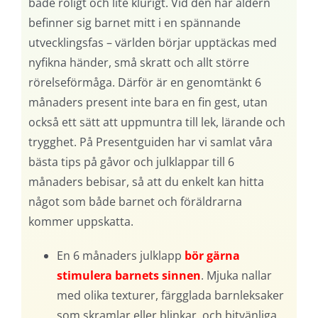
både roligt och lite klurigt. Vid den här åldern
befinner sig barnet mitt i en spännande
utvecklingsfas – världen börjar upptäckas med
nyfikna händer, små skratt och allt större
rörelseförmåga. Därför är en genomtänkt 6
månaders present inte bara en fin gest, utan
också ett sätt att uppmuntra till lek, lärande och
trygghet. På Presentguiden har vi samlat våra
bästa tips på gåvor och julklappar till 6
månaders bebisar, så att du enkelt kan hitta
något som både barnet och föräldrarna
kommer uppskatta.
En 6 månaders julklapp
bör gärna
stimulera barnets sinnen
. Mjuka nallar
med olika texturer, färgglada barnleksaker
som skramlar eller blinkar, och bitvänliga