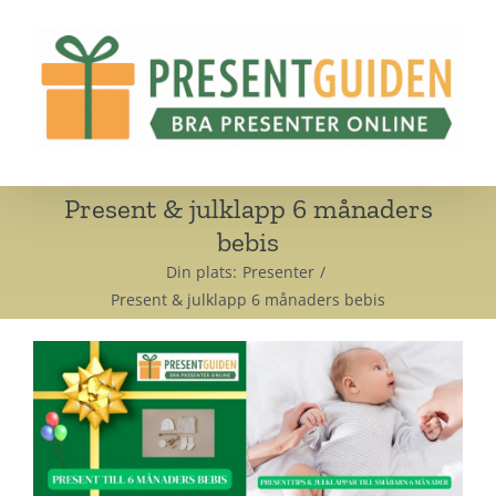
Fortsätt
till
innehållet
Present & julklapp 6 månaders
bebis
Din plats:
Presenter
Present & julklapp 6 månaders bebis