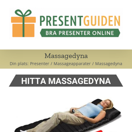
Fortsätt
till
innehållet
Massagedyna
Din plats:
Presenter
Massageapparater
Massagedyna