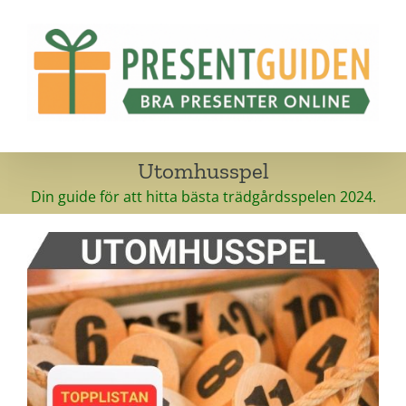
Fortsätt
till
innehållet
Utomhusspel
Din guide för att hitta bästa trädgårdsspelen 2024.