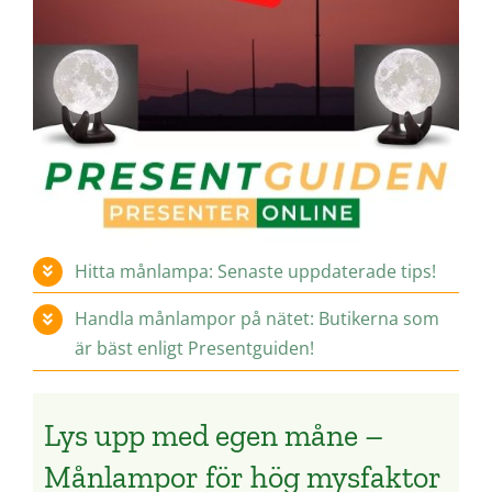
Hitta månlampa: Senaste uppdaterade tips!
Handla månlampor på nätet: Butikerna som
är bäst enligt Presentguiden!
Lys upp med egen måne –
Månlampor för hög mysfaktor