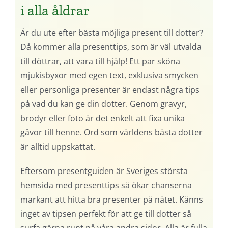
i alla åldrar
Är du ute efter bästa möjliga present till dotter?
Då kommer alla presenttips, som är väl utvalda
till döttrar, att vara till hjälp! Ett par sköna
mjukisbyxor med egen text, exklusiva smycken
eller personliga presenter är endast några tips
på vad du kan ge din dotter. Genom gravyr,
brodyr eller foto är det enkelt att fixa unika
gåvor till henne. Ord som världens bästa dotter
är alltid uppskattat.
Eftersom presentguiden är Sveriges största
hemsida med presenttips så ökar chanserna
markant att hitta bra presenter på nätet. Känns
inget av tipsen perfekt för att ge till dotter så
surfa gärna runt på våra andra sidor. Alla är fulla