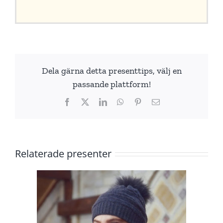
Dela gärna detta presenttips, välj en
passande plattform!
Facebook
X
LinkedIn
WhatsApp
Pinterest
E-
post
Relaterade presenter