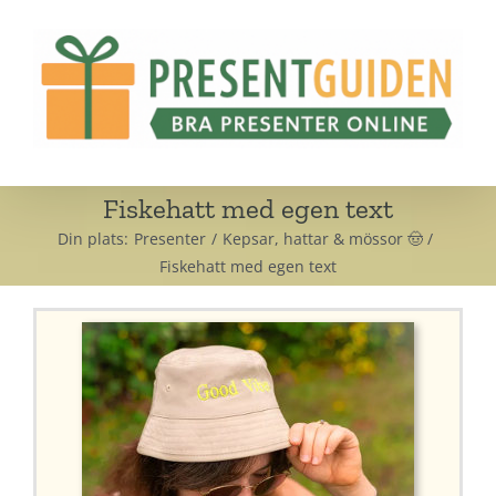
Fortsätt
till
innehållet
Fiskehatt med egen text
Din plats:
Presenter
Kepsar, hattar & mössor 🤠
Fiskehatt med egen text