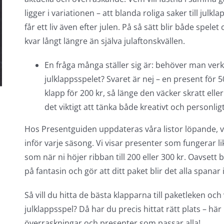
ligger i variationen – att blanda roliga saker till ju
får ett liv även efter julen. På så sätt blir både spe
kvar långt längre än själva julaftonskvällen.
En fråga många ställer sig är: behöver man verkl
julklappsspelet? Svaret är nej – en present för 
klapp för 200 kr, så länge den väcker skratt eller
det viktigt att tänka både kreativt och personligt
Hos Presentguiden uppdateras våra listor löpande, vilk
inför varje säsong. Vi visar presenter som fungerar l
som när ni höjer ribban till 200 eller 300 kr. Oavsett 
på fantasin och gör att ditt paket blir det alla spanar 
Så vill du hitta de bästa klapparna till paketleken oc
julklappsspel? Då har du precis hittat rätt plats – här 
överraskningar och presenter som passar alla!