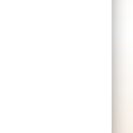
skt
Bastuolja
Bastu presenter 🌡️