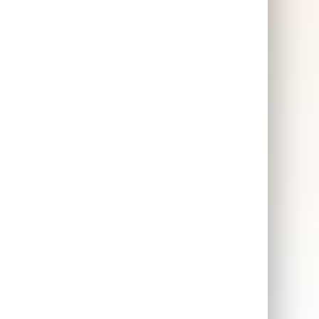
tall
Kluster spel – Rolig
present som passar alla
Spel presenter 🎲
Topplistan på
🍷
barnspel 👾
Klassiska spel presenter är
n
utan tvekan något som
har
alltid står högt upp på
t i
önskelistor, inte minst som
t
julklappar. Kluster är ett
äll
superkul spel och kan
nen
varmt rekommenderas!
SKAFFA PRESENTEN