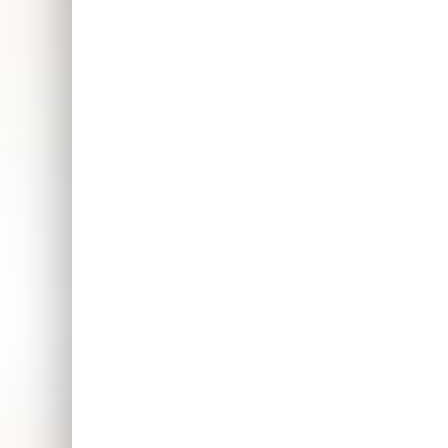
Träningsbräda –
Fl
Omtyckt
träningspresent
Presenter för personlig utveckling
🚀
Topplistan på träningspresenter
U
💪
so
in
Perfekt present att ge till
alla dom som vill ha ännu
bättre förutsättningar att
träna hemma på ett
effektivt sätt. Se alla
presenttips inom kategorin
träning innan du beslutar