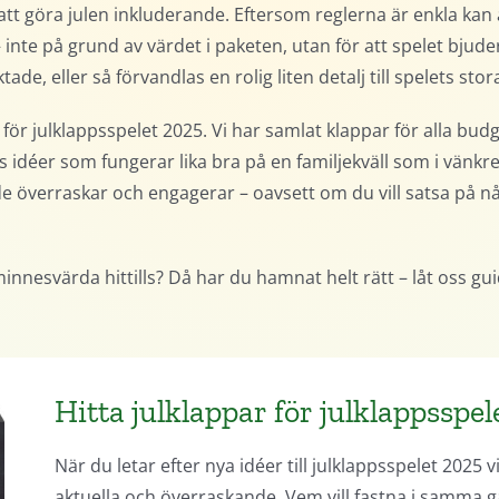
att göra julen inkluderande. Eftersom reglerna är enkla kan al
 inte på grund av värdet i paketen, utan för att spelet bjud
ade, eller så förvandlas en rolig liten detalj till spelets stor
för julklappsspelet 2025. Vi har samlat klappar för alla bud
ns idéer som fungerar lika bra på en familjekväll som i vänkre
de överraskar och engagerar – oavsett om du vill satsa på nå
 minnesvärda hittills? Då har du hamnat helt rätt – låt oss g
Hitta julklappar för julklappsspel
När du letar efter nya idéer till julklappsspelet 2025 
aktuella och överraskande. Vem vill fastna i samma 