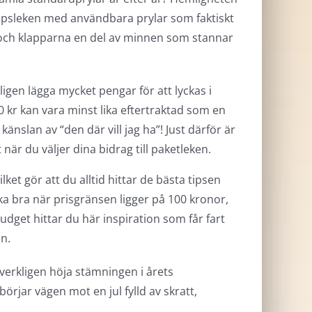
lklappsleken med användbara prylar som faktiskt
let och klapparna en del av minnen som stannar
igen lägga mycket pengar för att lyckas i
50 kr kan vara minst lika eftertraktad som en
 känslan av “den där vill jag ha”! Just därför är
 när du väljer dina bidrag till paketleken.
et gör att du alltid hittar de bästa tipsen
ika bra när prisgränsen ligger på 100 kronor,
budget hittar du här inspiration som får fart
in.
h verkligen höja stämningen i årets
börjar vägen mot en jul fylld av skratt,