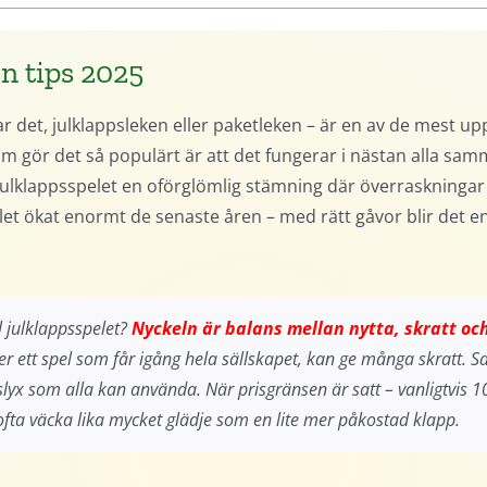
n tips 2025
r det, julklappsleken eller paketleken – är en av de mest up
om gör det så populärt är att det fungerar i nästan alla sam
 julklappsspelet en oförglömlig stämning där överraskningar
sspelet ökat enormt de senaste åren – med rätt gåvor blir det 
l julklappsspelet?
Nyckeln är balans mellan nytta, skratt oc
er ett spel som får igång hela sällskapet, kan ge många skratt. S
lyx som alla kan använda. När prisgränsen är satt – vanligtvis 100
n ofta väcka lika mycket glädje som en lite mer påkostad klapp.