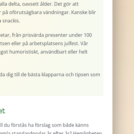
la delta, oavsett ålder. Det gör att
er på oförutsägbara vändningar. Kanske blir
a snackis.
getar, från prisvärda presenter under 100
tsen eller på arbetsplatsens julfest. Vår
got humoristiskt, användbart eller helt
uida dig till de bästa klapparna och tipsen som
et
vill du förstås ha förslag som både känns
gamla standardprylar år efter år? Hemligheten