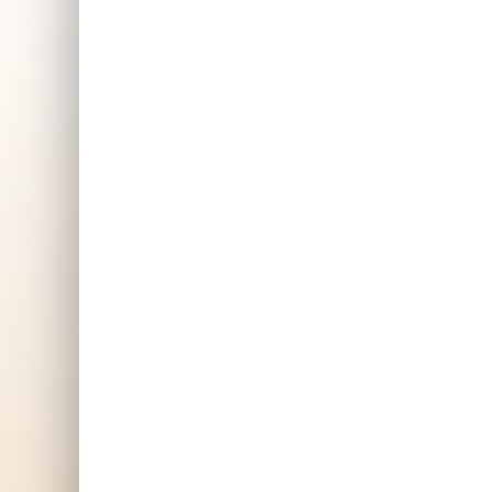
vilken som är bästa
träningspresenten just nu!
SKAFFA PRESENTEN
D