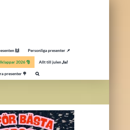
resenten 🙌
Personliga presenter 📌
lklappar 2026 🎅
Allt till julen 𝑱𝒖𝒍
ra presenter 🍭