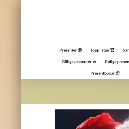
Fortsätt
till
innehållet
Presenter 🎁
Topplistan 🏆
Sam
Billiga presenter 👛
Roliga presen
Presentboxar 📦