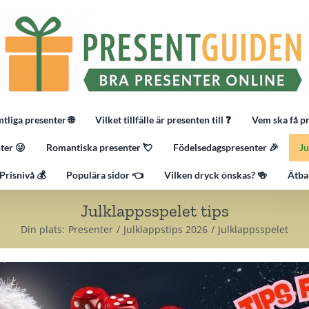
tliga presenter 🌐
Vilket tillfälle är presenten till ❓
Vem ska få p
ter 😜
Romantiska presenter 💘
Födelsedagspresenter 🎉
Ju
Prisnivå 💰
Populära sidor 👈
Vilken dryck önskas? 🍻
Ätba
Julklappsspelet tips
Din plats:
Presenter
Julklappstips 2026
Julklappsspelet