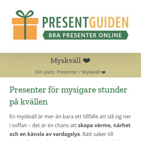
Fortsätt
till
innehållet
Myskväll ❤️
Din plats:
Presenter
Myskväll ❤️
Presenter för mysigare stunder
på kvällen
En myskväll är mer än bara ett tillfälle att slå sig ner
i soffan – det är en chans att
skapa värme, närhet
och en känsla av vardagslyx
. Rätt saker till