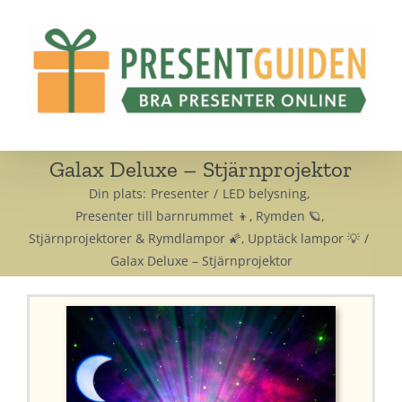
Fortsätt
till
innehållet
Galax Deluxe – Stjärnprojektor
Din plats:
Presenter
LED belysning
Presenter till barnrummet 👦
Rymden 🪐
Stjärnprojektorer & Rymdlampor 🌠
Upptäck lampor 💡
Galax Deluxe – Stjärnprojektor