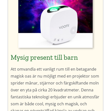
Mysig present till barn
Att omvandla ett vanligt rum till en betagande
magisk oas är nu möjligt med en projektor som
sprider månar, stjärnor och färgskiftande moln
över en yta på cirka 20 kvadratmeter. Denna
fantastiska teknologi erbjuder en unik atmosfär
som är både cool, mysig och magisk, och
skapar en oöverträffad känsla av undran och