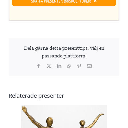
SKAFFA PRESENTEN (99SKULPTURER)
Dela gärna detta presenttips, välj en
passande plattform!
Facebook
X
LinkedIn
WhatsApp
Pinterest
E-
post
Relaterade presenter