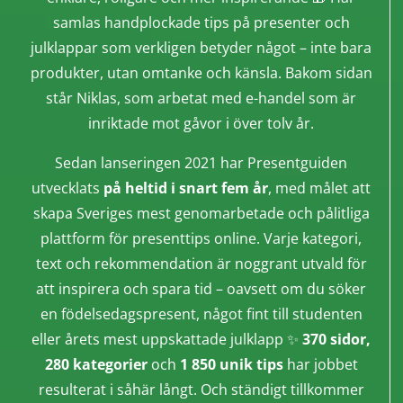
samlas handplockade tips på presenter och
julklappar som verkligen betyder något – inte bara
produkter, utan omtanke och känsla. Bakom sidan
står Niklas, som arbetat med e-handel som är
inriktade mot gåvor i över tolv år.
Sedan lanseringen 2021 har Presentguiden
utvecklats
på heltid i snart fem år
, med målet att
skapa Sveriges mest genomarbetade och pålitliga
plattform för presenttips online. Varje kategori,
text och rekommendation är noggrant utvald för
att inspirera och spara tid – oavsett om du söker
en födelsedagspresent, något fint till studenten
eller årets mest uppskattade julklapp ✨
370 sidor,
280 kategorier
och
1 850 unik tips
har jobbet
resulterat i såhär långt. Och ständigt tillkommer