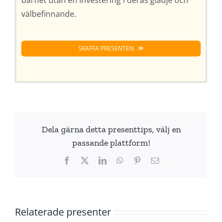
välbefinnande.
SKAFFA PRESENTEN
Dela gärna detta presenttips, välj en
passande plattform!
Facebook
X
LinkedIn
WhatsApp
Pinterest
E-
post
Relaterade presenter