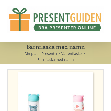
Fortsätt
till
innehållet
Barnflaska med namn
Din plats:
Presenter
Vattenflaskor
Barnflaska med namn