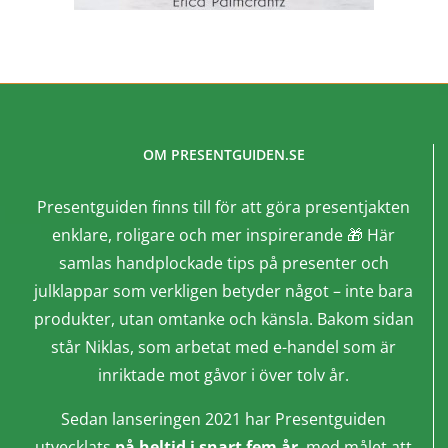
OM PRESENTGUIDEN.SE
Presentguiden finns till för att göra presentjakten
enklare, roligare och mer inspirerande 🎁 Här
samlas handplockade tips på presenter och
julklappar som verkligen betyder något – inte bara
produkter, utan omtanke och känsla. Bakom sidan
står Niklas, som arbetat med e-handel som är
inriktade mot gåvor i över tolv år.
Sedan lanseringen 2021 har Presentguiden
utvecklats
på heltid i snart fem år
, med målet att