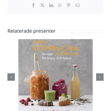
Facebook
X
LinkedIn
WhatsApp
Pinterest
E-
post
Relaterade presenter