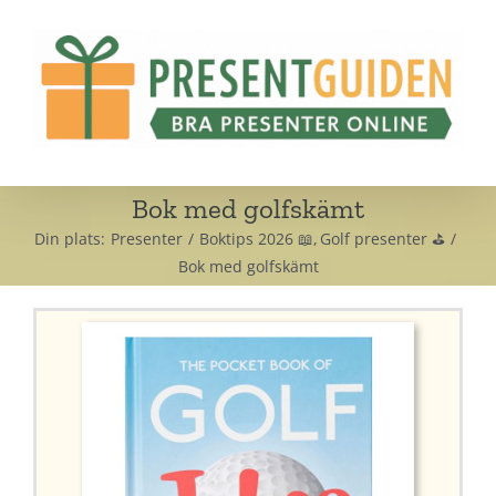
Fortsätt
till
innehållet
Bok med golfskämt
Din plats:
Presenter
Boktips 2026 📖
Golf presenter ⛳
Bok med golfskämt