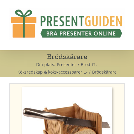
Fortsätt
till
innehållet
Brödskärare
Din plats:
Presenter
Bröd 🍞
Köksredskap & köks-accessoarer 🍳
Brödskärare