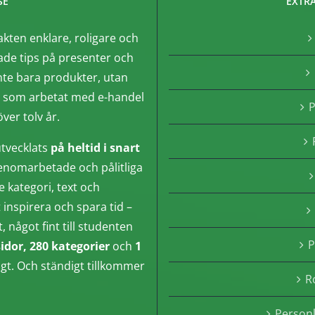
SE
EXTRA
akten enklare, roligare och
de tips på presenter och
nte bara produkter, utan
, som arbetat med e-handel
P
ver tolv år.
tvecklats
på heltid i snart
enomarbetade och pålitliga
e kategori, text och
inspirera och spara tid –
något fint till studenten
P
sidor, 280 kategorier
och
1
ngt. Och ständigt tillkommer
R
Person