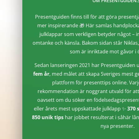
OM PRESENTGUIDEN.
Presentguiden finns till för att göra presentj
mer inspirerande 🎁 Här samlas handplocka
julklappar som verkligen betyder något – i
omtanke och känsla. Bakom sidan står Niklas
som är inriktade mot gåvor i ö
Sedan lanseringen 2021 har Presentguiden u
fem år
, med målet att skapa Sveriges mest g
plattform för presenttips online. Varj
rekommendation är noggrant utvald för att 
oavsett om du söker en födelsedagspresent, 
eller årets mest uppskattade julklapp ✨
370 
850 unik tips
har jobbet resulterat i såhär lå
nya presenter.