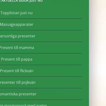
 AKTUELLA SIDOR JUST NU
Topplistan just nu
Massageapparater
ersonliga presenter
Present till mamma
Present till pappa
Present till flickvän
resenter till pojkvän
omantiska presenter
lig morgonrock med namn