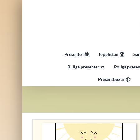
Fortsätt
till
innehållet
Presenter 🎁
Topplistan 🏆
Sam
Billiga presenter 👛
Roliga presen
Presentboxar 📦