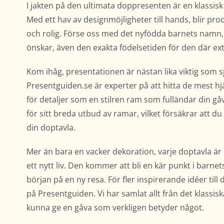
I jakten på den ultimata doppresenten är en klassisk 
Med ett hav av designmöjligheter till hands, blir pro
och rolig. Förse oss med det nyfödda barnets namn,
önskar, även den exakta födelsetiden för den där ex
Kom ihåg, presentationen är nästan lika viktig som s
Presentguiden.se är experter på att hitta de mest h
för detaljer som en stilren ram som fulländar din g
för sitt breda utbud av ramar, vilket försäkrar att d
din doptavla.
Mer än bara en vacker dekoration, varje doptavla är
ett nytt liv. Den kommer att bli en kär punkt i barn
början på en ny resa. För fler inspirerande idéer till
på Presentguiden. Vi har samlat allt från det klassiska
kunna ge en gåva som verkligen betyder något.