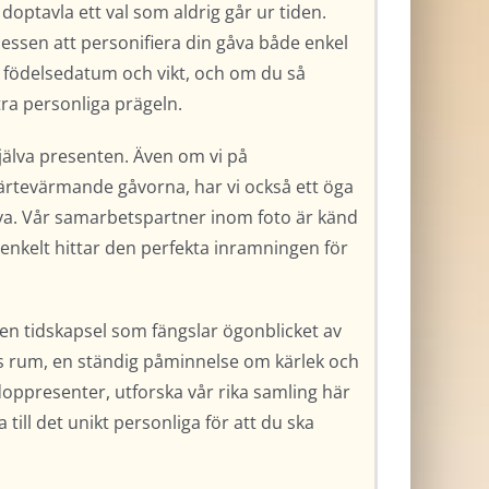
doptavla ett val som aldrig går ur tiden.
cessen att personifiera din gåva både enkel
 födelsedatum och vikt, och om du så
tra personliga prägeln.
jälva presenten. Även om vi på
järtevärmande gåvorna, har vi också ett öga
åva. Vår samarbetspartner inom foto är känd
u enkelt hittar den perfekta inramningen för
 en tidskapsel som fängslar ögonblicket av
ets rum, en ständig påminnelse om kärlek och
 doppresenter, utforska vår rika samling här
 till det unikt personliga för att du ska