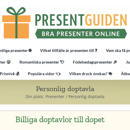
tliga presenter 🌐
Vilket tillfälle är presenten till ❓
Vem ska få p
ter 😜
Romantiska presenter 💘
Födelsedagspresenter 🎉
Ju
Prisnivå 💰
Populära sidor 👈
Vilken dryck önskas? 🍻
Ätba
Personlig doptavla
Din plats:
Presenter
Personlig doptavla
Billiga doptavlor till dopet