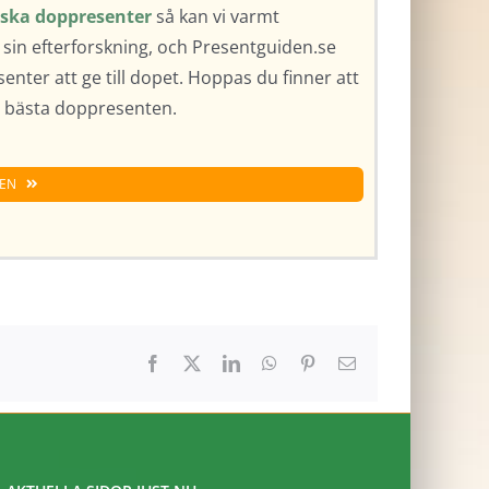
iska doppresenter
så kan vi varmt
sin efterforskning, och Presentguiden.se
senter att ge till dopet. Hoppas du finner att
en bästa doppresenten.
TEN
Facebook
X
LinkedIn
WhatsApp
Pinterest
E-
post