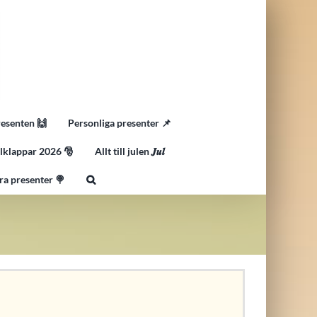
resenten 🙌
Personliga presenter 📌
lklappar 2026 🎅
Allt till julen 𝑱𝒖𝒍
ra presenter 🍭