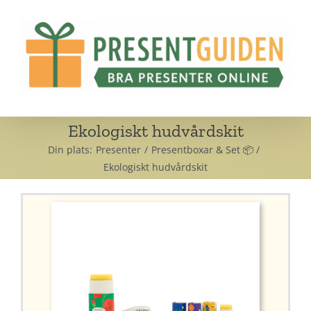
Fortsätt
till
innehållet
Ekologiskt hudvårdskit
Din plats:
Presenter
Presentboxar & Set 📦
Ekologiskt hudvårdskit