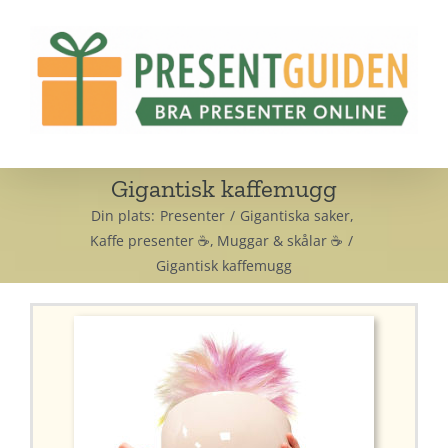
Fortsätt
till
innehållet
Gigantisk kaffemugg
Din plats:
Presenter
Gigantiska saker
Kaffe presenter ☕
Muggar & skålar ☕
Gigantisk kaffemugg