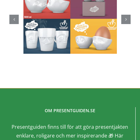
OM PRESENTGUIDEN.SE
Presentguiden finns till för att göra presentjakten
enklare, roligare och mer inspirerande 🎁 Här