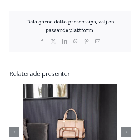
Dela gärna detta presenttips, välj en
passande plattform!
Facebook
X
LinkedIn
WhatsApp
Pinterest
E-
post
Relaterade presenter