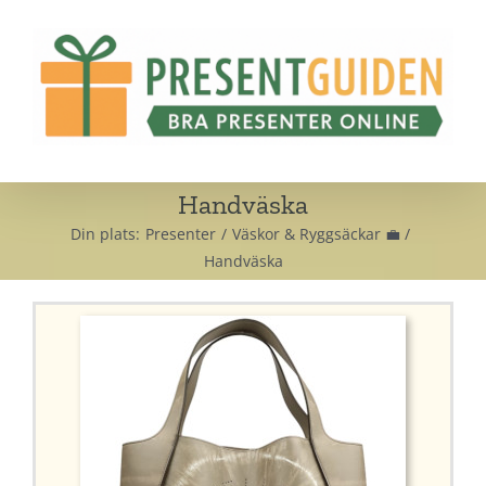
Fortsätt
till
innehållet
Handväska
Din plats:
Presenter
Väskor & Ryggsäckar 💼
Handväska