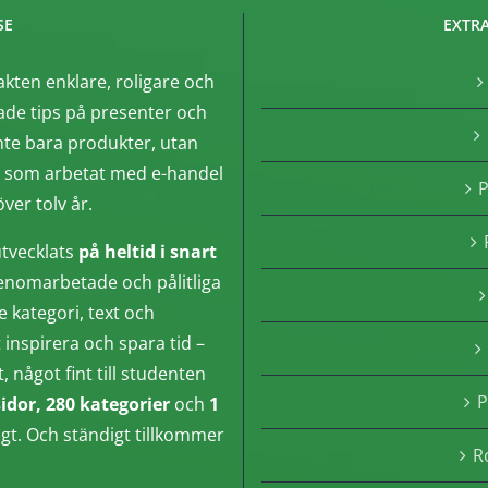
SE
EXTRA
akten enklare, roligare och
de tips på presenter och
nte bara produkter, utan
, som arbetat med e-handel
P
ver tolv år.
tvecklats
på heltid i snart
enomarbetade och pålitliga
e kategori, text och
inspirera och spara tid –
något fint till studenten
P
sidor, 280 kategorier
och
1
ngt. Och ständigt tillkommer
R