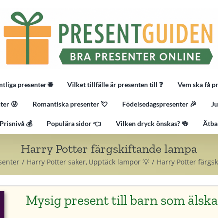
tliga presenter 🌐
Vilket tillfälle är presenten till ❓
Vem ska få p
ter 😜
Romantiska presenter 💘
Födelsedagspresenter 🎉
Ju
Prisnivå 💰
Populära sidor 👈
Vilken dryck önskas? 🍻
Ätba
Harry Potter färgskiftande lampa
senter
Harry Potter saker
Upptäck lampor 💡
Harry Potter färgs
Mysig present till barn som älsk