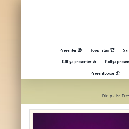
Fortsätt
till
innehållet
Presenter 🎁
Topplistan 🏆
Sam
Billiga presenter 👛
Roliga presen
Presentboxar 📦
Din plats:
Pre