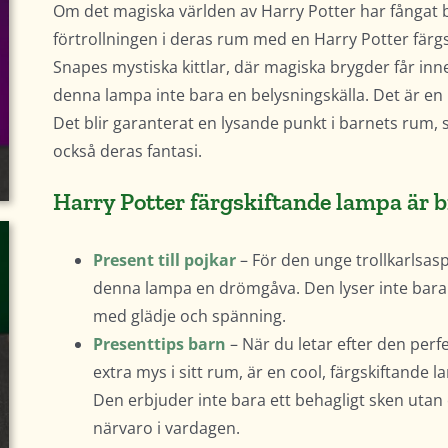
Om det magiska världen av Harry Potter har fångat bar
förtrollningen i deras rum med en Harry Potter färg
Snapes mystiska kittlar, där magiska brygder får inneh
denna lampa inte bara en belysningskälla. Det är en
Det blir garanterat en lysande punkt i barnets rum, 
också deras fantasi.
Harry Potter färgskiftande lampa är 
Present till pojkar
– För den unge trollkarlsas
denna lampa en drömgåva. Den lyser inte bar
med glädje och spänning.
Presenttips barn
– När du letar efter den perf
extra mys i sitt rum, är en cool, färgskiftande
Den erbjuder inte bara ett behagligt sken uta
närvaro i vardagen.