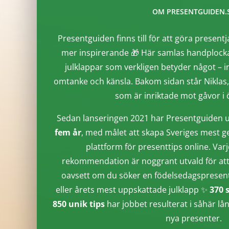
OM PRESENTGUIDEN.
Presentguiden finns till för att göra presentj
mer inspirerande 🎁 Här samlas handplocka
julklappar som verkligen betyder något – i
omtanke och känsla. Bakom sidan står Niklas
som är inriktade mot gåvor i ö
Sedan lanseringen 2021 har Presentguiden u
fem år
, med målet att skapa Sveriges mest g
plattform för presenttips online. Varj
rekommendation är noggrant utvald för att 
oavsett om du söker en födelsedagspresent, 
eller årets mest uppskattade julklapp ✨
370 
850 unik tips
har jobbet resulterat i såhär lå
nya presenter.