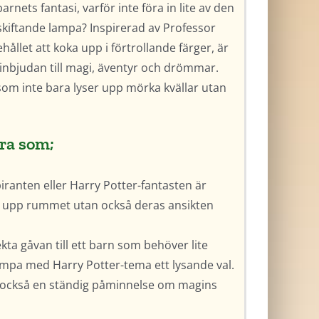
nets fantasi, varför inte föra in lite av den
skiftande lampa? Inspirerad av Professor
ållet att koka upp i förtrollande färger, är
 inbjudan till magi, äventyr och drömmar.
som inte bara lyser upp mörka kvällar utan
bra som;
piranten eller Harry Potter-fantasten är
a upp rummet utan också deras ansikten
ekta gåvan till ett barn som behöver lite
 lampa med Harry Potter-tema ett lysande val.
n också en ständig påminnelse om magins