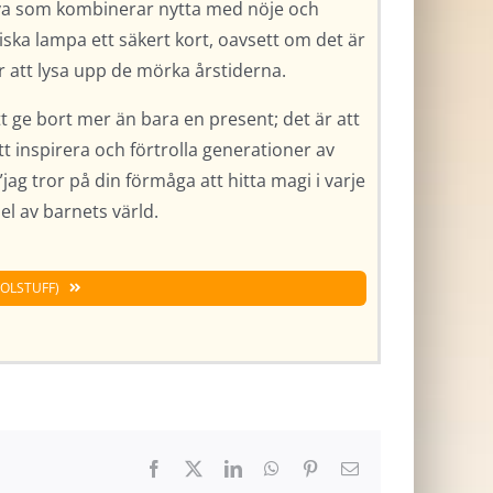
åva som kombinerar nytta med nöje och
ska lampa ett säkert kort, oavsett om det är
r att lysa upp de mörka årstiderna.
t ge bort mer än bara en present; det är att
tt inspirera och förtrolla generationer av
g tror på din förmåga att hitta magi i varje
l av barnets värld.
OOLSTUFF)
Facebook
X
LinkedIn
WhatsApp
Pinterest
E-
post