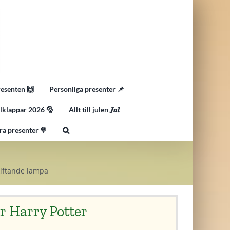
resenten 🙌
Personliga presenter 📌
lklappar 2026 🎅
Allt till julen 𝑱𝒖𝒍
ra presenter 🍭
kiftande lampa
ar Harry Potter