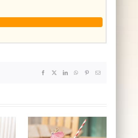
Facebook
X
LinkedIn
WhatsApp
Pinterest
E-
post