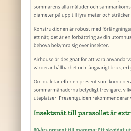
sommarens alla måltider och sammankomster
diameter på upp till fyra meter och sträcker 
Konstruktionen är robust med förlängningsrib
ett nät; det är en förbättring av din utomh
behöva bekymra sig över insekter.
Airhouse är designat för att vara användarv
värderar hållbarhet och långvarigt bruk, erbj
Om du letar efter en present som kombinerar
sommarmånaderna betydligt trevligare, vilket 
uteplatser. Presentguiden rekommenderar varm
Insektsnät till parasollet är ext
60-års present till mamma: Ett skyddat 