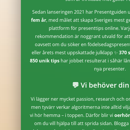
Sedan lanseringen 2021 har Presentguiden u
fem år
, med målet att skapa Sveriges mest g
plattform för presenttips online. Varj
rekommendation är noggrant utvald för att 
oavsett om du söker en födelsedagspresent, 
eller årets mest uppskattade julklapp ✨
370 
850 unik tips
har jobbet resulterat i såhär lå
nya presenter.
💬 Vi behöver din
Vi lägger ner mycket passion, research och o
men tyvärr verkar algoritmerna inte alltid vilj
vi hör hemma – i toppen. Därför blir vi
oerhör
om du vill hjälpa till att sprida sidan. Blo