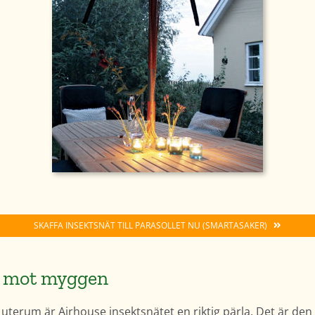
SKAFFA INSEKTSNÄT TILL PARASOLLET NU (SMARTASAKER)
r mot myggen
at uterum är Airhouse insektsnätet en riktig pärla. Det är den