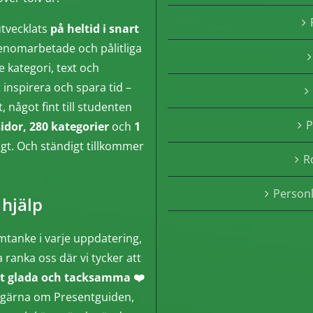
tvecklats
på heltid i snart
enomarbetade och pålitliga
e kategori, text och
inspirera och spara tid –
något fint till studenten
P
sidor, 280 kategorier
och
1
ngt. Och ständigt tillkommer
R
Person
 hjälp
mtanke i varje uppdatering,
a ranka oss där vi tycker att
t glada och tacksamma ❤️
gga gärna om Presentguiden,