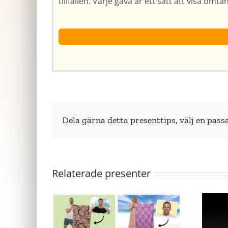
tillfällen. Varje gåva är ett sätt att visa om
Dela gärna detta presenttips, välj en pass
Relaterade presenter