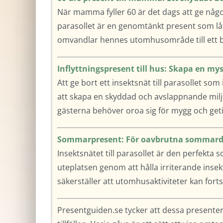
När mamma fyller 60 är det dags att ge något
parasollet är en genomtänkt present som lå
omvandlar hennes utomhusområde till ett be
Inflyttningspresent till hus: Skapa en mys
Att ge bort ett insektsnät till parasollet som
att skapa en skyddad och avslappnande miljö i
gästerna behöver oroa sig för mygg och get
Sommarpresent: För oavbrutna sommarda
Insektsnätet till parasollet är den perfekt
uteplatsen genom att hålla irriterande inse
säkerställer att utomhusaktiviteter kan fort
Presentguiden.se tycker att dessa presenter