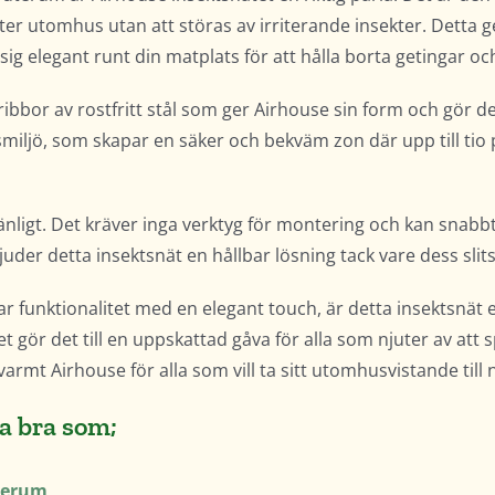
 utomhus utan att störas av irriterande insekter. Detta g
sig elegant runt din matplats för att hålla borta getingar o
bor av rostfritt stål som ger Airhouse sin form och gör det 
usmiljö, som skapar en säker och bekväm zon där upp till ti
änligt. Det kräver inga verktyg för montering och kan snabbt
uder detta insektsnät en hållbar lösning tack vare dess slits
 funktionalitet med en elegant touch, är detta insektsnät 
gör det till en uppskattad gåva för alla som njuter av att s
t Airhouse för alla som vill ta sitt utomhusvistande till n
ra bra som;
uterum