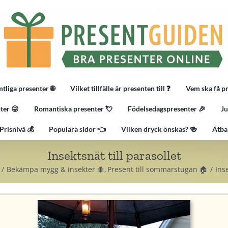
tliga presenter 🌐
Vilket tillfälle är presenten till ❓
Vem ska få p
ter 😜
Romantiska presenter 💘
Födelsedagspresenter 🎉
Ju
Prisnivå 💰
Populära sidor 👈
Vilken dryck önskas? 🍻
Ätba
Insektsnät till parasollet
Bekämpa mygg & insekter 🐜
Present till sommarstugan 🏠
Inse