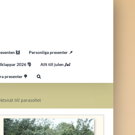
resenten 🙌
Personliga presenter 📌
lklappar 2026 🎅
Allt till julen 𝑱𝒖𝒍
ra presenter 🍭
ktsnät till parasollet