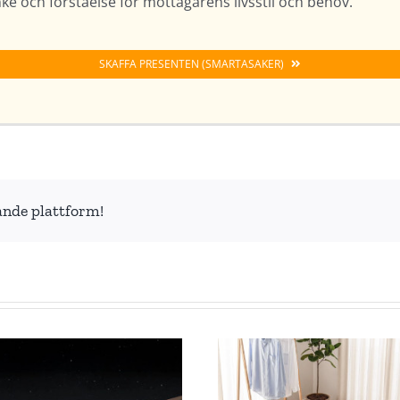
tanke och förståelse för mottagarens livsstil och behov.
SKAFFA PRESENTEN (SMARTASAKER)
ande plattform!