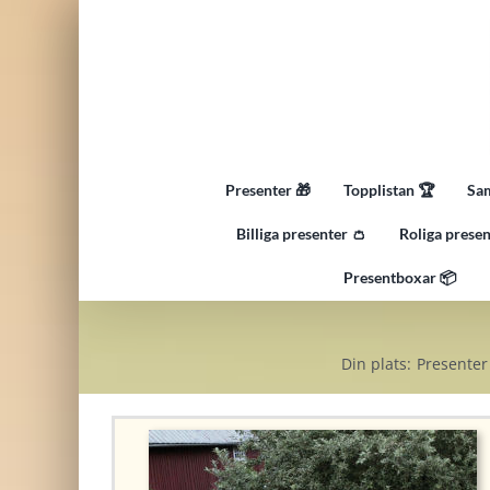
Fortsätt
till
innehållet
Presenter 🎁
Topplistan 🏆
Sam
Billiga presenter 👛
Roliga presen
Presentboxar 📦
Din plats:
Presenter