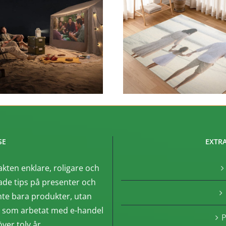
SE
EXTRA
akten enklare, roligare och
de tips på presenter och
nte bara produkter, utan
, som arbetat med e-handel
P
ver tolv år.