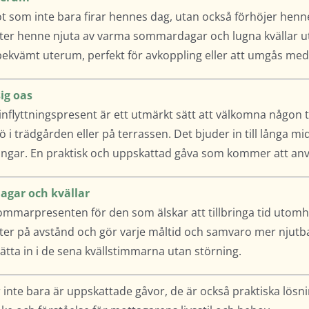
 som inte bara firar hennes dag, utan också förhöjer hennes
ter henne njuta av varma sommardagar och lugna kvällar ut
kvämt uterum, perfekt för avkoppling eller att umgås med 
ig oas
 inflyttningspresent är ett utmärkt sätt att välkomna någon ti
 trädgården eller på terrassen. Det bjuder in till långa midd
ingar. En praktisk och uppskattad gåva som kommer att anv
gar och kvällar
a sommarpresenten för den som älskar att tillbringa tid uto
kter på avstånd och gör varje måltid och samvaro mer njutba
sätta in i de sena kvällstimmarna utan störning.
 inte bara är uppskattade gåvor, de är också praktiska lösn