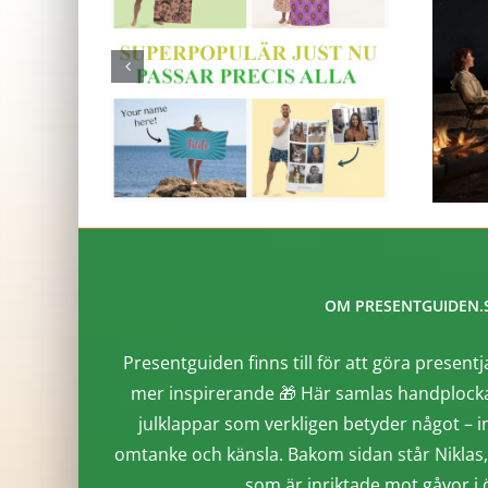
OM PRESENTGUIDEN.
Presentguiden finns till för att göra presentj
mer inspirerande 🎁 Här samlas handplocka
julklappar som verkligen betyder något – i
omtanke och känsla. Bakom sidan står Niklas
som är inriktade mot gåvor i ö