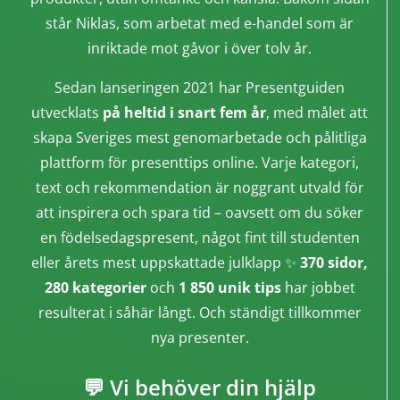
står Niklas, som arbetat med e-handel som är
inriktade mot gåvor i över tolv år.
Sedan lanseringen 2021 har Presentguiden
utvecklats
på heltid i snart fem år
, med målet att
skapa Sveriges mest genomarbetade och pålitliga
plattform för presenttips online. Varje kategori,
text och rekommendation är noggrant utvald för
att inspirera och spara tid – oavsett om du söker
en födelsedagspresent, något fint till studenten
eller årets mest uppskattade julklapp ✨
370 sidor,
280 kategorier
och
1 850 unik tips
har jobbet
resulterat i såhär långt. Och ständigt tillkommer
nya presenter.
💬 Vi behöver din hjälp