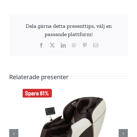
Dela gärna detta presenttips, välj en
passande plattform!
Facebook
X
LinkedIn
WhatsApp
Pinterest
E-
post
Relaterade presenter