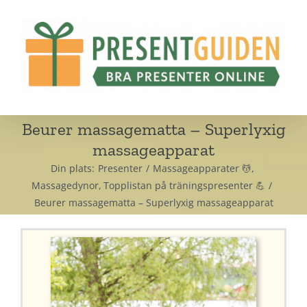
Fortsätt
till
innehållet
Beurer massagematta – Superlyxig
massageapparat
Din plats:
Presenter
Massageapparater 💆
Massagedynor
Topplistan på träningspresenter 💪
Beurer massagematta – Superlyxig massageapparat