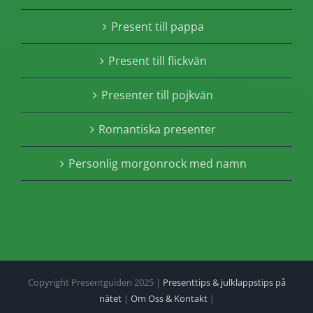
Present till pappa
Present till flickvän
Presenter till pojkvän
Romantiska presenter
Personlig morgonrock med namn
Copyright Presentguiden 2025 |
Presenttips & julklappstips på
nätet
|
Om Oss & Kontakt
|