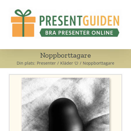
Fortsätt
till
innehållet
Noppborttagare
Din plats:
Presenter
Kläder 👕
Noppborttagare