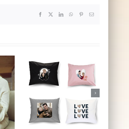
Facebook
X
LinkedIn
WhatsApp
Pinterest
E-
post