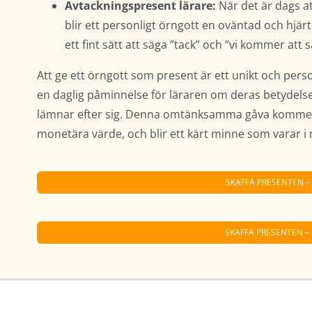
Avtackningspresent lärare:
När det är dags att
blir ett personligt örngott en oväntad och hjär
ett fint sätt att säga ”tack” och ”vi kommer att 
Att ge ett örngott som present är ett unikt och person
en daglig påminnelse för läraren om deras betydelseful
lämnar efter sig. Denna omtänksamma gåva kommer 
monetära värde, och blir ett kärt minne som varar i
SKAFFA PRESENTEN –
SKAFFA PRESENTEN –