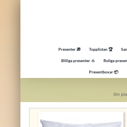
Fortsätt
till
innehållet
Presenter 🎁
Topplistan 🏆
Sam
Billiga presenter 👛
Roliga presen
Presentboxar 📦
Din pla