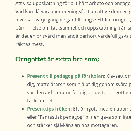
Att visa uppskattning för allt hårt arbete och engagem
Vad kan då vara mer meningsfullt än att ge dem en
inverkan varje gång de går till sängs? Ett fint örngot
påminnelse om tacksamhet och uppskattning från sin
är det en prisvärd men ändå oerhört värdefull gåva
räknas mest.
Örngottet är extra bra som;
Present till pedagog på förskolan
:
Oavsett om 
dig, matteläraren som hjälpt dig genom svåra 
världen av litteratur för dig, är detta örngott e
tacksamhet.
Presenttips fröken
:
Ett örngott med en uppmu
eller ”Fantastisk pedagog” blir en gåva som int
och stärker självkänslan hos mottagaren.