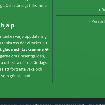
ngt. Och ständigt tillkommer
R
Person
 hjälp
mtanke i varje uppdatering,
a ranka oss där vi tycker att
t glada och tacksamma ❤️
gga gärna om Presentguiden,
ära och kära när det är dags
ss att fortsätta växa och
n som gör skillnad.