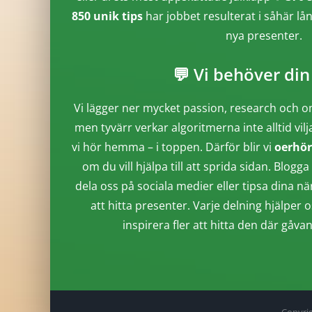
850 unik tips
har jobbet resulterat i såhär lå
nya presenter.
💬 Vi behöver din
Vi lägger ner mycket passion, research och o
men tyvärr verkar algoritmerna inte alltid vilj
vi hör hemma – i toppen. Därför blir vi
oerhör
om du vill hjälpa till att sprida sidan. Blo
dela oss på sociala medier eller tipsa dina n
att hitta presenter. Varje delning hjälper o
inspirera fler att hitta den där gåva