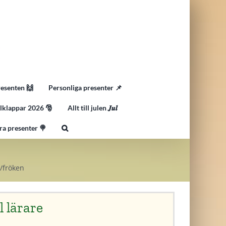
resenten 🙌
Personliga presenter 📌
lklappar 2026 🎅
Allt till julen 𝑱𝒖𝒍
ra presenter 🍭
e/fröken
 lärare