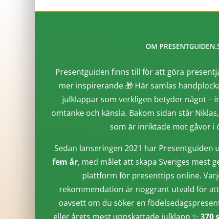
OM PRESENTGUIDEN.
Presentguiden finns till för att göra presentj
mer inspirerande 🎁 Här samlas handplocka
julklappar som verkligen betyder något – i
omtanke och känsla. Bakom sidan står Niklas
som är inriktade mot gåvor i ö
Sedan lanseringen 2021 har Presentguiden u
fem år
, med målet att skapa Sveriges mest g
plattform för presenttips online. Varj
rekommendation är noggrant utvald för att 
oavsett om du söker en födelsedagspresent, 
eller årets mest uppskattade julklapp ✨
370 