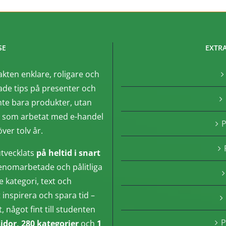
SE
EXTRA
akten enklare, roligare och
de tips på presenter och
nte bara produkter, utan
, som arbetat med e-handel
P
ver tolv år.
tvecklats
på heltid i snart
enomarbetade och pålitliga
e kategori, text och
inspirera och spara tid –
något fint till studenten
P
sidor, 280 kategorier
och
1