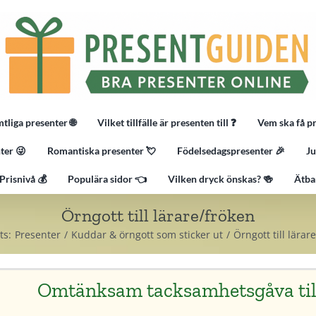
tliga presenter 🌐
Vilket tillfälle är presenten till ❓
Vem ska få p
ter 😜
Romantiska presenter 💘
Födelsedagspresenter 🎉
Ju
Prisnivå 💰
Populära sidor 👈
Vilken dryck önskas? 🍻
Ätba
Örngott till lärare/fröken
ts:
Presenter
Kuddar & örngott som sticker ut
Örngott till lärar
Omtänksam tacksamhetsgåva till