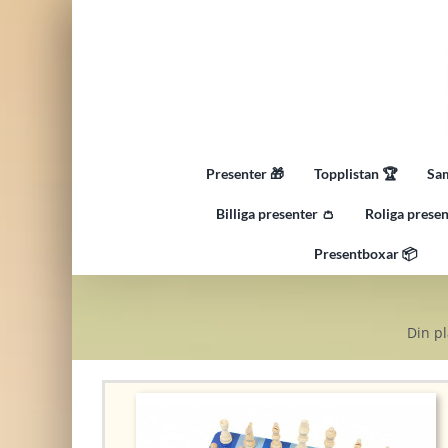
Fortsätt
till
innehållet
Presenter 🎁
Topplistan 🏆
Sam
Billiga presenter 👛
Roliga presen
Presentboxar 📦
Din pl