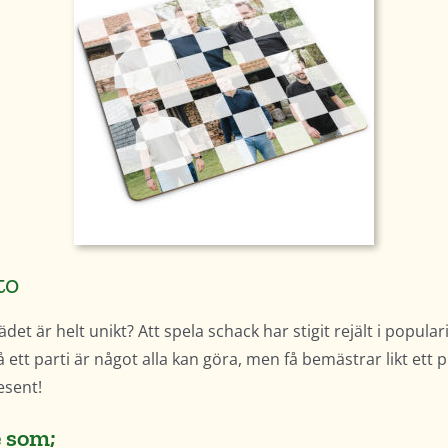
to
et är helt unikt? Att spela schack har stigit rejält i popular
tt parti är något alla kan göra, men få bemästrar likt ett pro
esent!
e som;