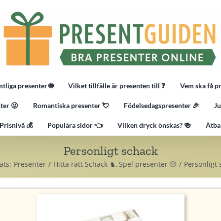
tliga presenter 🌐
Vilket tillfälle är presenten till ❓
Vem ska få p
ter 😜
Romantiska presenter 💘
Födelsedagspresenter 🎉
Ju
Prisnivå 💰
Populära sidor 👈
Vilken dryck önskas? 🍻
Ätba
Personligt schack
ats:
Presenter
Hitta rätt Schack ♞
Spel presenter 🎲
Personligt