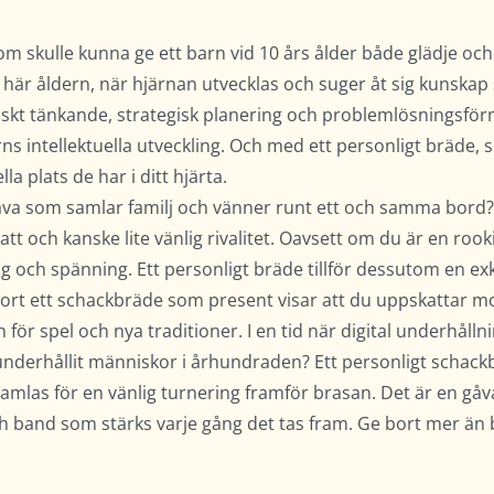
m skulle kunna ge ett barn vid 10 års ålder både glädje oc
den här åldern, när hjärnan utvecklas och suger åt sig kuns
iskt tänkande, strategisk planering och problemlösningsförm
arns intellektuella utveckling. Och med ett personligt bräde,
a plats de har i ditt hjärta.
gåva som samlar familj och vänner runt ett och samma bord?
kratt och kanske lite vänlig rivalitet. Oavsett om du är en roo
ch spänning. Ett personligt bräde tillför dessutom en exklus
bort ett schackbräde som present visar att du uppskattar mo
 för spel och nya traditioner. I en tid när digital underhållning
underhållit människor i århundraden? Ett personligt schack
mlas för en vänlig turnering framför brasan. Det är en gåva 
h band som stärks varje gång det tas fram. Ge bort mer än ba