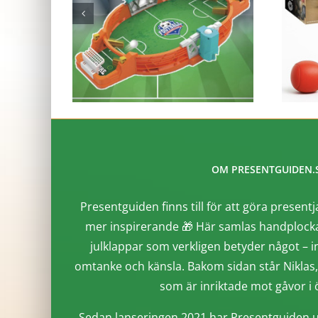
OM PRESENTGUIDEN.
Presentguiden finns till för att göra presentj
mer inspirerande 🎁 Här samlas handplocka
julklappar som verkligen betyder något – i
omtanke och känsla. Bakom sidan står Niklas
som är inriktade mot gåvor i ö
Sedan lanseringen 2021 har Presentguiden u