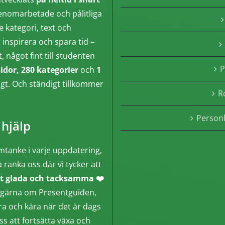
enomarbetade och pålitliga
e kategori, text och
inspirera och spara tid –
något fint till studenten
P
sidor, 280 kategorier
och
1
ngt. Och ständigt tillkommer
R
Person
 hjälp
mtanke i varje uppdatering,
a ranka oss där vi tycker att
t glada och tacksamma ❤️
gga gärna om Presentguiden,
ära och kära när det är dags
ss att fortsätta växa och