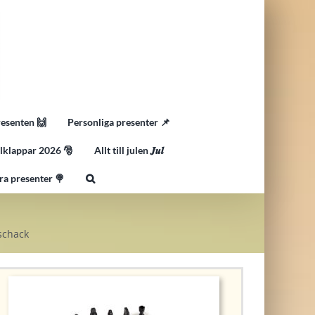
resenten 🙌
Personliga presenter 📌
lklappar 2026 🎅
Allt till julen 𝑱𝒖𝒍
ra presenter 🍭
 schack