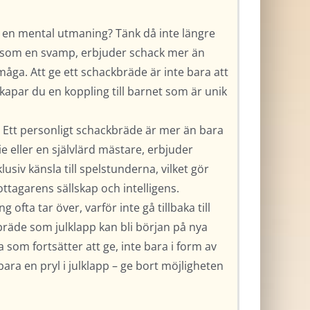
h en mental utmaning? Tänk då inte längre
kap som en svamp, erbjuder schack mer än
åga. Att ge ett schackbräde är inte bara att
 skapar du en koppling till barnet som är unik
 Ett personligt schackbräde är mer än bara
kie eller en självlärd mästare, erbjuder
iv känsla till spelstunderna, vilket gör
ttagarens sällskap och intelligens.
 ofta tar över, varför inte gå tillbaka till
bräde som julklapp kan bli början på nya
som fortsätter att ge, inte bara i form av
ra en pryl i julklapp – ge bort möjligheten