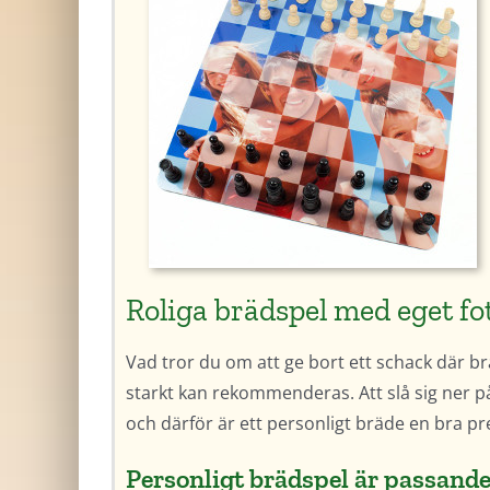
Roliga brädspel med eget fo
Vad tror du om att ge bort ett schack där bräd
starkt kan rekommenderas. Att slå sig ner på e
och därför är ett personligt bräde en bra pr
Personligt brädspel är passand