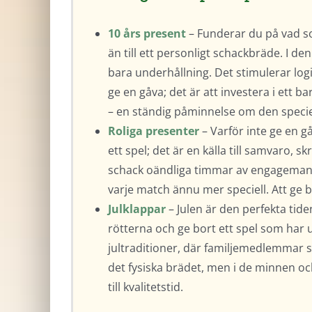
10 års present
– Funderar du på vad so
än till ett personligt schackbräde. I 
bara underhållning. Det stimulerar log
ge en gåva; det är att investera i ett b
– en ständig påminnelse om den speciell
Roliga presenter
– Varför inte ge en 
ett spel; det är en källa till samvaro, s
schack oändliga timmar av engagemang o
varje match ännu mer speciell. Att ge 
Julklappar
– Julen är den perfekta tiden
rötterna och ge bort ett spel som har 
jultraditioner, där familjemedlemmar sa
det fysiska brädet, men i de minnen oc
till kvalitetstid.