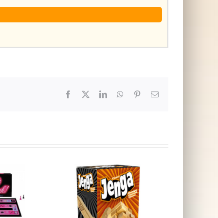
Facebook
X
LinkedIn
WhatsApp
Pinterest
E-
post