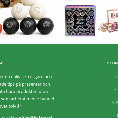
SE
EXTRA
akten enklare, roligare och
de tips på presenter och
nte bara produkter, utan
, som arbetat med e-handel
P
ver tolv år.
tvecklats
på heltid i snart