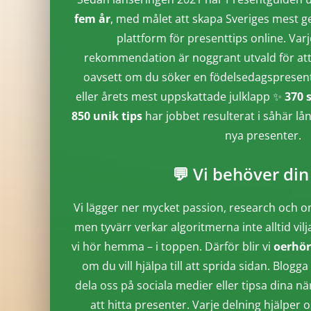
fem år
, med målet att skapa Sveriges mest g
plattform för presenttips online. Varj
rekommendation är noggrant utvald för att 
oavsett om du söker en födelsedagspresent, 
eller årets mest uppskattade julklapp ✨
370 
850 unik tips
har jobbet resulterat i såhär lå
nya presenter.
💬 Vi behöver din
Vi lägger ner mycket passion, research och o
men tyvärr verkar algoritmerna inte alltid vilj
vi hör hemma – i toppen. Därför blir vi
oerhör
om du vill hjälpa till att sprida sidan. Blo
dela oss på sociala medier eller tipsa dina n
att hitta presenter. Varje delning hjälper o