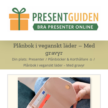
Fortsätt
till
innehållet
Plånbok i veganskt läder – Med
gravyr
Din plats:
Presenter
Plånböcker & Korthållare 👛
Plånbok i veganskt läder – Med gravyr