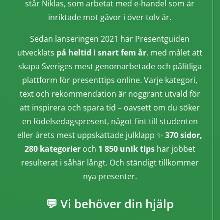
står Niklas, som arbetat med e-handel som är
inriktade mot gåvor i över tolv år.
Sedan lanseringen 2021 har Presentguiden
utvecklats
på heltid i snart fem år
, med målet att
skapa Sveriges mest genomarbetade och pålitliga
plattform för presenttips online. Varje kategori,
text och rekommendation är noggrant utvald för
att inspirera och spara tid – oavsett om du söker
en födelsedagspresent, något fint till studenten
eller årets mest uppskattade julklapp ✨
370 sidor,
280 kategorier
och
1 850 unik tips
har jobbet
resulterat i såhär långt. Och ständigt tillkommer
nya presenter.
💬 Vi behöver din hjälp