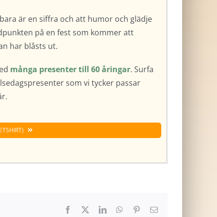
r bara är en siffra och att humor och glädje
öjdpunkten på en fest som kommer att
an har blåsts ut.
med
många presenter till 60 åringar
. Surfa
delsedagspresenter som vi tycker passar
år.
ETSHIRT)
Facebook
X
LinkedIn
WhatsApp
Pinterest
E-