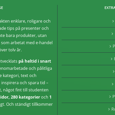
SE
EXTRA
akten enklare, roligare och
de tips på presenter och
nte bara produkter, utan
, som arbetat med e-handel
P
ver tolv år.
tvecklats
på heltid i snart
enomarbetade och pålitliga
e kategori, text och
inspirera och spara tid –
något fint till studenten
P
sidor, 280 kategorier
och
1
ngt. Och ständigt tillkommer
R