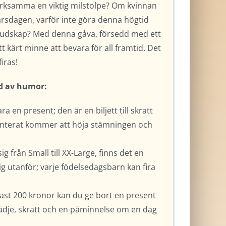
ärksamma en viktig milstolpe? Om kvinnan
-årsdagen, varför inte göra denna högtid
 budskap? Med denna gåva, försedd med ett
tt kärt minne att bevara för all framtid. Det
iras!
lld av humor:
ra en present; den är en biljett till skratt
aranterat kommer att höja stämningen och
g från Small till XX-Large, finns det en
g utanför; varje födelsedagsbarn kan fira
ndast 200 kronor kan du ge bort en present
lädje, skratt och en påminnelse om en dag