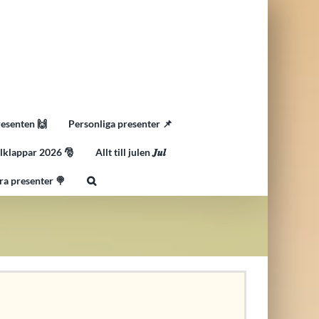
resenten 🙌
Personliga presenter 📌
lklappar 2026 🎅
Allt till julen 𝑱𝒖𝒍
ra presenter 🍭