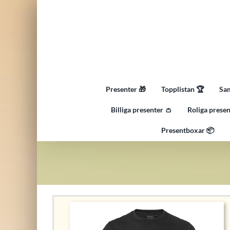
Fortsätt
till
innehållet
Presenter 🎁
Topplistan 🏆
Sam
Billiga presenter 👛
Roliga presen
Presentboxar 📦