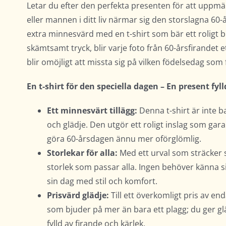
Letar du efter den perfekta presenten för att uppm
eller mannen i ditt liv närmar sig den storslagna 60
extra minnesvärd med en t-shirt som bär ett roligt
skämtsamt tryck, blir varje foto från 60-årsfirandet e
blir omöjligt att missta sig på vilken födelsedag som f
En t-shirt för den speciella dagen – En present fy
Ett minnesvärt tillägg:
Denna t-shirt är inte ba
och glädje. Den utgör ett roligt inslag som g
göra 60-årsdagen ännu mer oförglömlig.
Storlekar för alla:
Med ett urval som sträcker si
storlek som passar alla. Ingen behöver känna si
sin dag med stil och komfort.
Prisvärd glädje:
Till ett överkomligt pris av e
som bjuder på mer än bara ett plagg; du ger g
fylld av firande och kärlek.