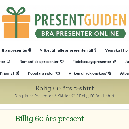
tliga presenter 🌐
Vilket tillfälle är presenten till ❓
Vem ska få p
ter 😜
Romantiska presenter 💘
Födelsedagspresenter 🎉
Ju
Prisnivå 💰
Populära sidor 👈
Vilken dryck önskas? 🍻
Ätba
Rolig 60 års t-shirt
Din plats:
Presenter
Kläder 👕
Rolig 60 års t-shirt
Billig 60 års present