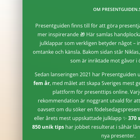
OM PRESENTGUIDEN.
Presentguiden finns till för att göra presentj
mer inspirerande 🎁 Här samlas handplocka
julklappar som verkligen betyder något – i
omtanke och känsla. Bakom sidan står Niklas
som är inriktade mot gåvor i ö
Sedan lanseringen 2021 har Presentguiden u
fem år
, med målet att skapa Sveriges mest g
plattform för presenttips online. Varj
rekommendation är noggrant utvald för att 
oavsett om du söker en födelsedagspresent, 
eller årets mest uppskattade julklapp ✨
370 
850 unik tips
har jobbet resulterat i såhär lå
nya presenter.