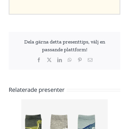
Dela gärna detta presenttips, välj en
passande plattform!
Facebook
X
LinkedIn
WhatsApp
Pinterest
E-
post
Relaterade presenter