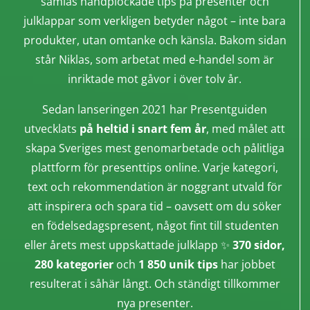
samlas handplockade tips på presenter och
julklappar som verkligen betyder något – inte bara
produkter, utan omtanke och känsla. Bakom sidan
står Niklas, som arbetat med e-handel som är
inriktade mot gåvor i över tolv år.
Sedan lanseringen 2021 har Presentguiden
utvecklats
på heltid i snart fem år
, med målet att
skapa Sveriges mest genomarbetade och pålitliga
plattform för presenttips online. Varje kategori,
text och rekommendation är noggrant utvald för
att inspirera och spara tid – oavsett om du söker
en födelsedagspresent, något fint till studenten
eller årets mest uppskattade julklapp ✨
370 sidor,
280 kategorier
och
1 850 unik tips
har jobbet
resulterat i såhär långt. Och ständigt tillkommer
nya presenter.