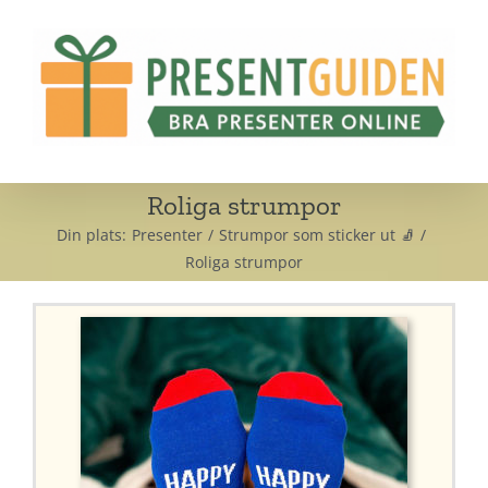
Fortsätt
till
innehållet
Roliga strumpor
Din plats:
Presenter
Strumpor som sticker ut 🧦
Roliga strumpor