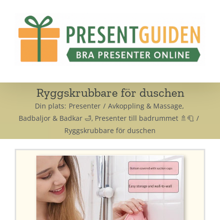
Fortsätt
till
innehållet
Ryggskrubbare för duschen
Din plats:
Presenter
Avkoppling & Massage
Badbaljor & Badkar 🛁
Presenter till badrummet 🚿🧻
Ryggskrubbare för duschen