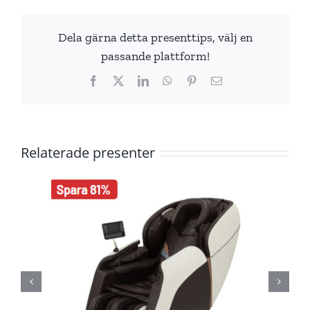
Dela gärna detta presenttips, välj en
passande plattform!
Facebook
X
LinkedIn
WhatsApp
Pinterest
E-
post
Relaterade presenter