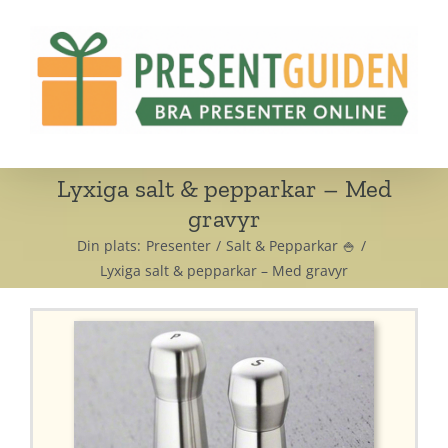
Fortsätt
till
innehållet
Lyxiga salt & pepparkar – Med
gravyr
Din plats:
Presenter
Salt & Pepparkar 🍚
Lyxiga salt & pepparkar – Med gravyr