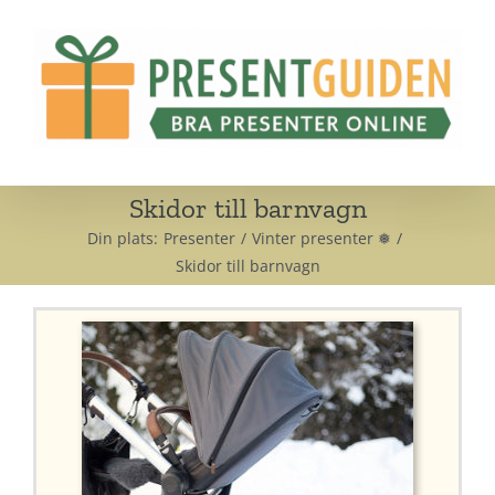
Fortsätt
till
innehållet
Skidor till barnvagn
Din plats:
Presenter
Vinter presenter ❅
Skidor till barnvagn