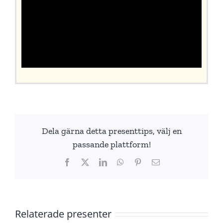
Dela gärna detta presenttips, välj en
passande plattform!
Facebook
X
LinkedIn
WhatsApp
Pinterest
E-
post
Relaterade presenter