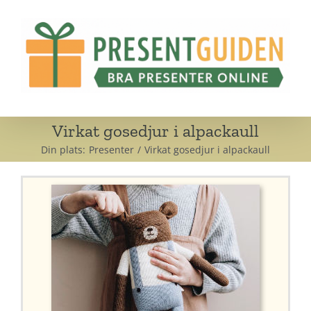
Fortsätt
till
innehållet
Virkat gosedjur i alpackaull
Din plats:
Presenter
Virkat gosedjur i alpackaull