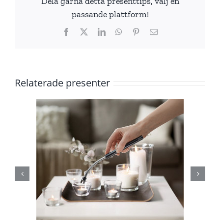
Dela gärna detta presenttips, välj en
passande plattform!
Facebook
X
LinkedIn
WhatsApp
Pinterest
E-
post
Relaterade presenter