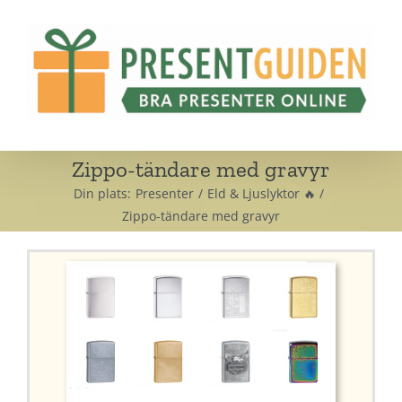
Fortsätt
till
innehållet
Zippo-tändare med gravyr
Din plats:
Presenter
Eld & Ljuslyktor 🔥
Zippo-tändare med gravyr