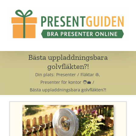
Fortsätt
till
innehållet
Bästa uppladdningsbara
golvfläkten?!
Din plats:
Presenter
Fläktar ✇
Presenter för kontor 🧑‍💼
Bästa uppladdningsbara golvfläkten?!