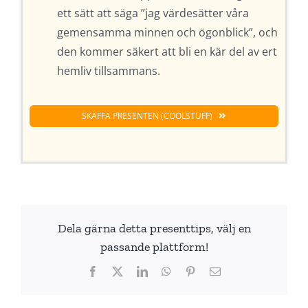
ett sätt att säga ”jag värdesätter våra
gemensamma minnen och ögonblick”, och
den kommer säkert att bli en kär del av ert
hemliv tillsammans.
SKAFFA PRESENTEN (COOLSTUFF)
Dela gärna detta presenttips, välj en
passande plattform!
Facebook
X
LinkedIn
WhatsApp
Pinterest
E-
post