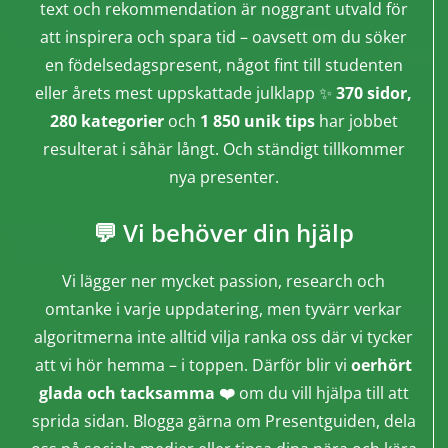
text och rekommendation är noggrant utvald för
att inspirera och spara tid – oavsett om du söker
en födelsedagspresent, något fint till studenten
eller årets mest uppskattade julklapp ✨
370 sidor,
280 kategorier
och
1 850 unik tips
har jobbet
resulterat i såhär långt. Och ständigt tillkommer
nya presenter.
💬 Vi behöver din hjälp
Vi lägger ner mycket passion, research och
omtanke i varje uppdatering, men tyvärr verkar
algoritmerna inte alltid vilja ranka oss där vi tycker
att vi hör hemma – i toppen. Därför blir vi
oerhört
glada och tacksamma ❤️
om du vill hjälpa till att
sprida sidan. Blogga gärna om Presentguiden, dela