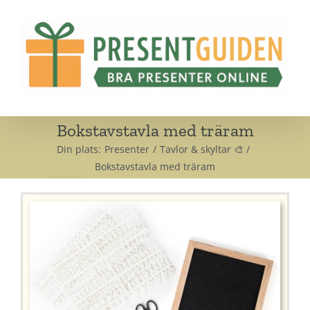
Fortsätt
till
innehållet
Bokstavstavla med träram
Din plats:
Presenter
Tavlor & skyltar 🎨
Bokstavstavla med träram