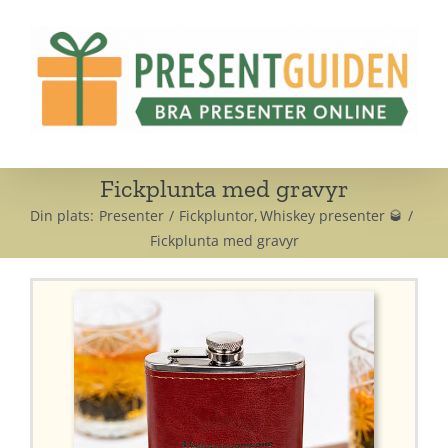
Fortsätt
till
innehållet
Fickplunta med gravyr
Din plats:
Presenter
Fickpluntor
Whiskey presenter 🥃
Fickplunta med gravyr