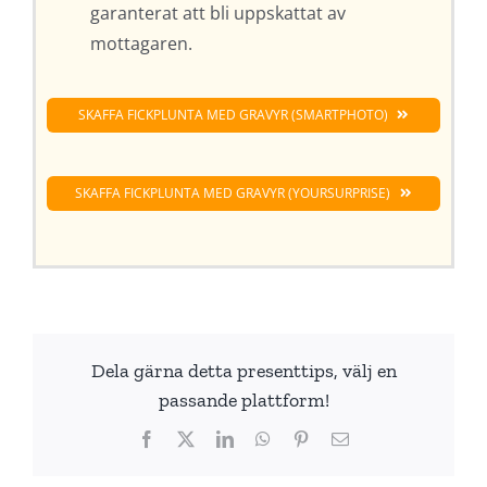
garanterat att bli uppskattat av
mottagaren.
SKAFFA FICKPLUNTA MED GRAVYR (SMARTPHOTO)
SKAFFA FICKPLUNTA MED GRAVYR (YOURSURPRISE)
Dela gärna detta presenttips, välj en
passande plattform!
Facebook
X
LinkedIn
WhatsApp
Pinterest
E-
post