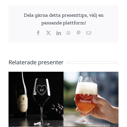
Dela gärna detta presenttips, välj en
passande plattform!
Facebook
X
LinkedIn
WhatsApp
Pinterest
E-
post
Relaterade presenter