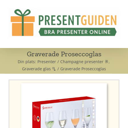
Fortsätt
till
innehållet
Graverade Proseccoglas
Din plats:
Presenter
Champagne presenter 🥂
Graverade glas 🫗
Graverade Proseccoglas