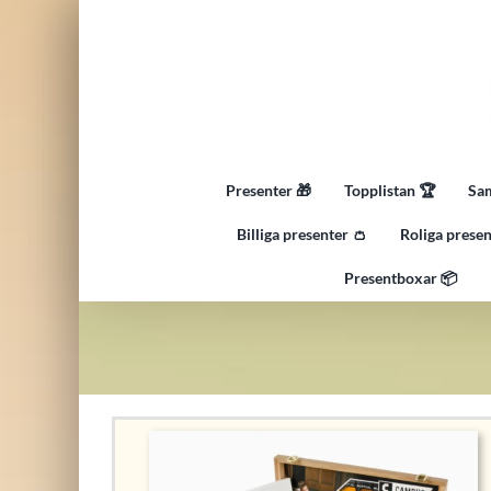
Fortsätt
till
innehållet
Presenter 🎁
Topplistan 🏆
Sam
Billiga presenter 👛
Roliga presen
Presentboxar 📦