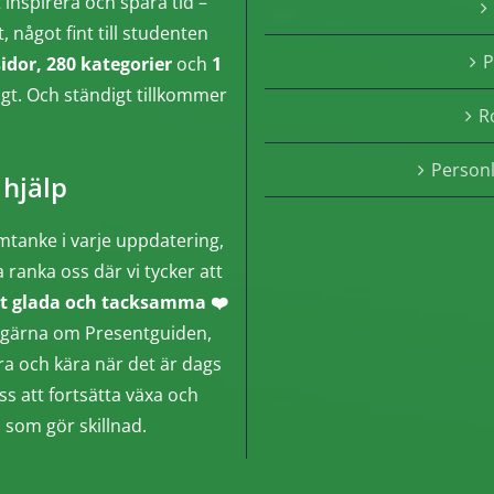
inspirera och spara tid –
något fint till studenten
P
sidor, 280 kategorier
och
1
ngt. Och ständigt tillkommer
R
Person
 hjälp
mtanke i varje uppdatering,
a ranka oss där vi tycker att
t glada och tacksamma ❤️
gga gärna om Presentguiden,
ära och kära när det är dags
ss att fortsätta växa och
n som gör skillnad.