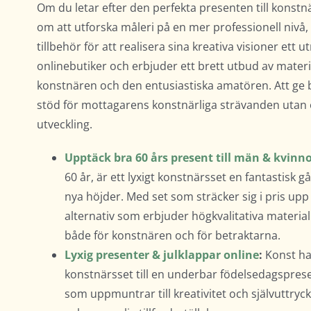
Om du letar efter den perfekta presenten till konstnä
om att utforska måleri på en mer professionell nivå
tillbehör för att realisera sina kreativa visioner ett ut
onlinebutiker och erbjuder ett brett utbud av mater
konstnären och den entusiastiska amatören. Att ge bo
stöd för mottagarens konstnärliga strävanden utan o
utveckling.
Upptäck bra 60 års present till män & kvinn
60 år, är ett lyxigt konstnärsset en fantastisk g
nya höjder. Med set som sträcker sig i pris upp 
alternativ som erbjuder högkvalitativa material 
både för konstnären och för betraktarna.
Lyxig presenter & julklappar online
:
Konst har
konstnärsset till en underbar födelsedagspresen
som uppmuntrar till kreativitet och självuttry