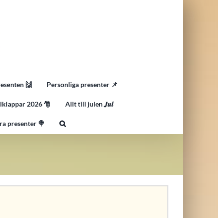
resenten 🙌
Personliga presenter 📌
lklappar 2026 🎅
Allt till julen 𝑱𝒖𝒍
ra presenter 🍭