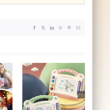
Facebook
X
LinkedIn
WhatsApp
Pinterest
E-
post