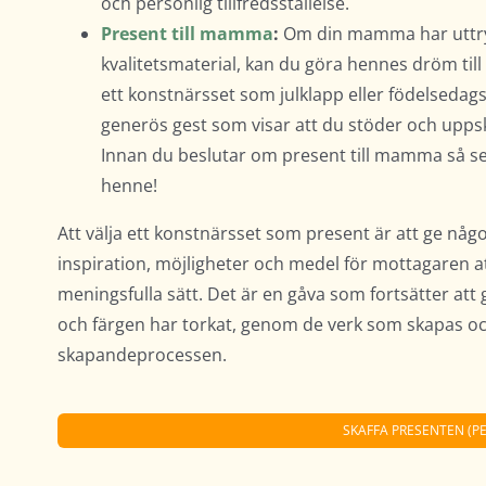
och personlig tillfredsställelse.
Present till mamma
:
Om din mamma har uttryc
kvalitetsmaterial, kan du göra hennes dröm ti
ett konstnärsset som julklapp eller födelseda
generös gest som visar att du stöder och upps
Innan du beslutar om present till mamma så se a
henne!
Att välja ett konstnärsset som present är att ge någo
inspiration, möjligheter och medel för mottagaren at
meningsfulla sätt. Det är en gåva som fortsätter att 
och färgen har torkat, genom de verk som skapas o
skapandeprocessen.
SKAFFA PRESENTEN (P