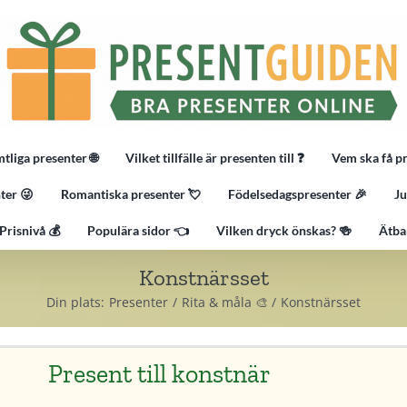
tliga presenter 🌐
Vilket tillfälle är presenten till ❓
Vem ska få p
ter 😜
Romantiska presenter 💘
Födelsedagspresenter 🎉
Ju
Prisnivå 💰
Populära sidor 👈
Vilken dryck önskas? 🍻
Ätba
Konstnärsset
Din plats:
Presenter
Rita & måla 🎨
Konstnärsset
Present till konstnär