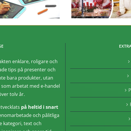
SE
EXTRA
akten enklare, roligare och
de tips på presenter och
nte bara produkter, utan
, som arbetat med e-handel
P
ver tolv år.
tvecklats
på heltid i snart
enomarbetade och pålitliga
e kategori, text och