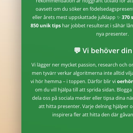
rekommendation är noggrant utvald för att 
oavsett om du söker en födelsedagspresent, 
eller årets mest uppskattade julklapp ✨
370 
850 unik tips
har jobbet resulterat i såhär lå
nya presenter.
💬 Vi behöver din
Vi lägger ner mycket passion, research och o
men tyvärr verkar algoritmerna inte alltid vilj
vi hör hemma – i toppen. Därför blir vi
oerhör
om du vill hjälpa till att sprida sidan. Blo
dela oss på sociala medier eller tipsa dina n
att hitta presenter. Varje delning hjälper o
inspirera fler att hitta den där gåva