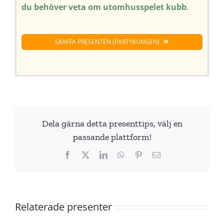
du behöver veta om utomhusspelet kubb
.
SKAFFA PRESENTEN (PARTYKUNGEN)
Dela gärna detta presenttips, välj en
passande plattform!
Facebook
X
LinkedIn
WhatsApp
Pinterest
E-
post
Relaterade presenter