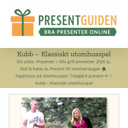
Fortsätt
till
innehållet
Kubb – Klassiskt utomhusspel
Din plats:
Presenter
Alla grill presenter 2026 ♨️
Fest & Kalas 🥳
Present till sommarstugan 🏠
Topplistan på utomhusspel
Trädgård present 🌱
Kubb – Klassiskt utomhusspel