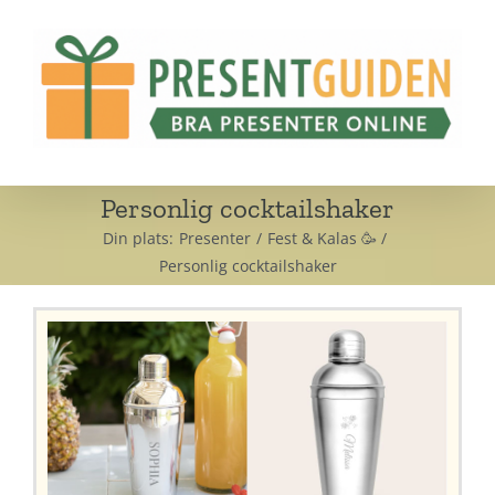
Fortsätt
till
innehållet
Personlig cocktailshaker
Din plats:
Presenter
Fest & Kalas 🥳
Personlig cocktailshaker