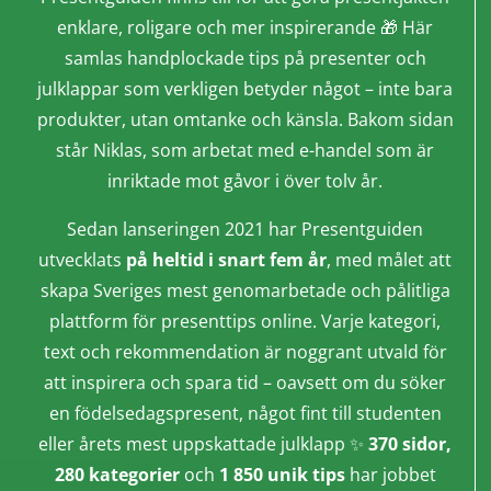
enklare, roligare och mer inspirerande 🎁 Här
samlas handplockade tips på presenter och
julklappar som verkligen betyder något – inte bara
produkter, utan omtanke och känsla. Bakom sidan
står Niklas, som arbetat med e-handel som är
inriktade mot gåvor i över tolv år.
Sedan lanseringen 2021 har Presentguiden
utvecklats
på heltid i snart fem år
, med målet att
skapa Sveriges mest genomarbetade och pålitliga
plattform för presenttips online. Varje kategori,
text och rekommendation är noggrant utvald för
att inspirera och spara tid – oavsett om du söker
en födelsedagspresent, något fint till studenten
eller årets mest uppskattade julklapp ✨
370 sidor,
280 kategorier
och
1 850 unik tips
har jobbet