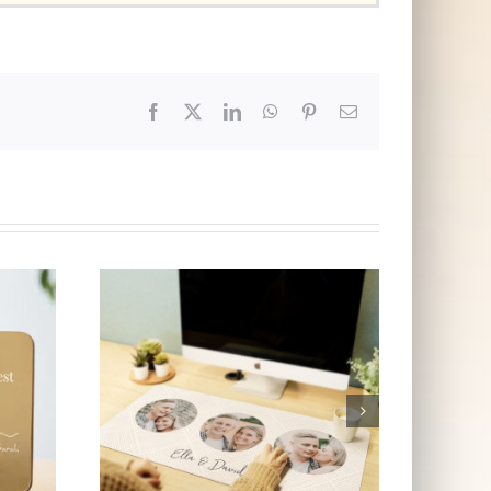
Facebook
X
LinkedIn
WhatsApp
Pinterest
E-
post