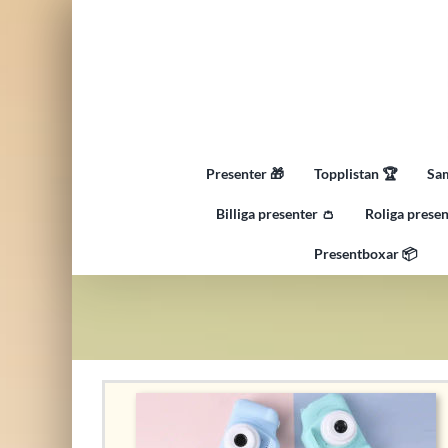
Fortsätt
till
innehållet
Presenter 🎁
Topplistan 🏆
Sam
Billiga presenter 👛
Roliga presen
Presentboxar 📦