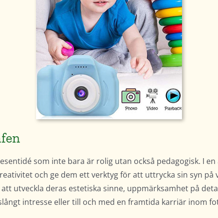
afen
resentidé som inte bara är rolig utan också pedagogisk. I en
tivitet och ge dem ett verktyg för att uttrycka sin syn på v
till att utveckla deras estetiska sinne, uppmärksamhet på d
vslångt intresse eller till och med en framtida karriär inom fo