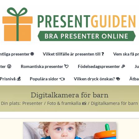
tliga presenter 🌐
Vilket tillfälle är presenten till ❓
Vem ska få p
ter 😜
Romantiska presenter 💘
Födelsedagspresenter 🎉
Ju
Prisnivå 💰
Populära sidor 👈
Vilken dryck önskas? 🍻
Ätba
Digitalkamera för barn
Din plats:
Presenter
Foto & framkalla 📸
Digitalkamera för barn