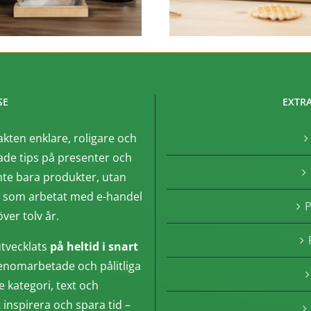
SE
EXTRA
akten enklare, roligare och
de tips på presenter och
nte bara produkter, utan
, som arbetat med e-handel
P
ver tolv år.
tvecklats
på heltid i snart
enomarbetade och pålitliga
e kategori, text och
inspirera och spara tid –