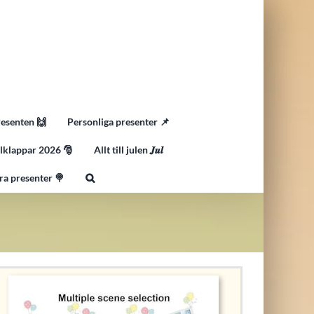
resenten 🙌
Personliga presenter 📌
lklappar 2026 🎅
Allt till julen 𝑱𝒖𝒍
ra presenter 🍭