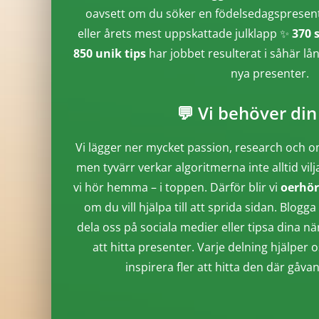
oavsett om du söker en födelsedagspresent, 
eller årets mest uppskattade julklapp ✨
370 
850 unik tips
har jobbet resulterat i såhär lå
nya presenter.
💬 Vi behöver din
Vi lägger ner mycket passion, research och o
men tyvärr verkar algoritmerna inte alltid vilj
vi hör hemma – i toppen. Därför blir vi
oerhör
om du vill hjälpa till att sprida sidan. Blo
dela oss på sociala medier eller tipsa dina n
att hitta presenter. Varje delning hjälper o
inspirera fler att hitta den där gåva