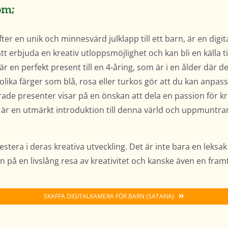
om;
ter en unik och minnesvärd julklapp till ett barn, är en digit
t erbjuda en kreativ utloppsmöjlighet och kan bli en källa til
är en perfekt present till en 4-åring, som är i en ålder där 
 olika färger som blå, rosa eller turkos gör att du kan anpa
erade presenter visar på en önskan att dela en passion för k
 är en utmärkt introduktion till denna värld och uppmuntrar
nvestera i deras kreativa utveckling. Det är inte bara en leksa
n på en livslång resa av kreativitet och kanske även en framti
SKAFFA DIGITALKAMERA FÖR BARN (SATANA)