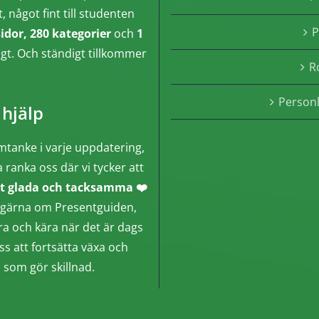
något fint till studenten
P
sidor, 280 kategorier
och
1
ngt. Och ständigt tillkommer
R
Person
 hjälp
mtanke i varje uppdatering,
a ranka oss där vi tycker att
t glada och tacksamma ❤️
gga gärna om Presentguiden,
ära och kära när det är dags
ss att fortsätta växa och
n som gör skillnad.